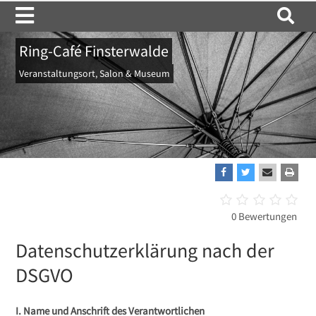
Ring-Café Finsterwalde
Aktuelles
Veranstaltungsort, Salon & Museum
Ausstellungen
Newsletter
Stadtgespräche
Sammlungsstücke
Anfahrt
Webcam
Anmeldung
0 Bewertungen
Kontakt
Livestream
Datenschutzerklärung nach der
Über uns
Stimmen
Impressum
DSGVO
I. Name und Anschrift des Verantwortlichen
Fotostrecke
Datenschutz