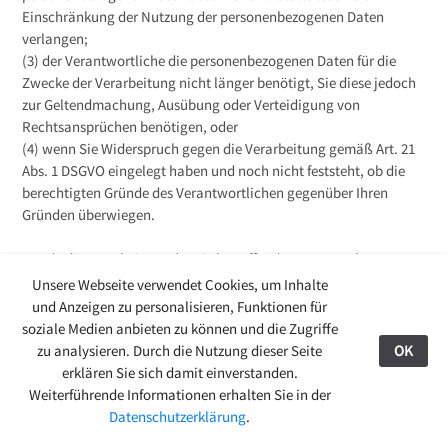
Einschränkung der Nutzung der personenbezogenen Daten
verlangen;
(3) der Verantwortliche die personenbezogenen Daten für die
Zwecke der Verarbeitung nicht länger benötigt, Sie diese jedoch
zur Geltendmachung, Ausübung oder Verteidigung von
Rechtsansprüchen benötigen, oder
(4) wenn Sie Widerspruch gegen die Verarbeitung gemäß Art. 21
Abs. 1 DSGVO eingelegt haben und noch nicht feststeht, ob die
berechtigten Gründe des Verantwortlichen gegenüber Ihren
Gründen überwiegen.
Wurde die Verarbeitung der Sie betreffenden personenbezogenen
Daten eingeschränkt, dürfen diese Daten – von ihrer Speicherung
Unsere Webseite verwendet Cookies, um Inhalte
abgesehen – nur mit Ihrer Einwilligung oder zur
und Anzeigen zu personalisieren, Funktionen für
Geltendmachung, Ausübung oder Verteidigung von
soziale Medien anbieten zu können und die Zugriffe
Rechtsansprüchen oder zum Schutz der Rechte einer anderen
zu analysieren. Durch die Nutzung dieser Seite
OK
natürlichen oder juristischen Person oder aus Gründen eines
erklären Sie sich damit einverstanden.
wichtigen öffentlichen Interesses der Union oder eines
Weiterführende Informationen erhalten Sie in der
Mitgliedstaats verarbeitet werden.
Datenschutzerklärung
.