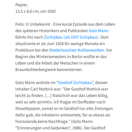
Papier,
13,5 x 8,6 cm, um 1920
Foto: © Unbekannt - Eine kurze Episode aus dem Leben
des späteren Historikers und Publizisten
Golo Mann
führte ihn nach
Zschipkau (ab 1937 Schipkau)
. Dort
absolvierte er ab Juni 1928 für wenige Monate ein
Praktikum bei den
Niederlausitzer Kohlenwerken
. Vor
Beginn des Wintersemesters in Berlin wollte er das
Leben und die Arbeit der Menschen in einem
Braunkohlenbergwerk kennenlernen.
Golo Mann wohnte im "
Gasthof Zschipkau
", dessen
Inhaber Carl Mattick war. "Der Gasthof Mattick war
leicht zu finden. [...] Natürlich war das Leben billig,
weil so sehr primitiv. Ich fragte im Dorfladen nach
Klosettpapier, zumal es im Gasthof nur alte Zeitungen
dafür gab, die Inhaberin antwortete, für so etwas sei
hierzulande keine Nachfrage." (Golo Mann:
"Erinnerungen und Gedanken", 1986). Der Gasthof