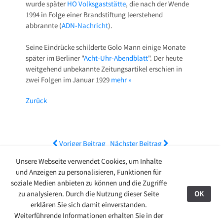
wurde später
HO Volksgaststätte
, die nach der Wende
1994 in Folge einer Brandstiftung leerstehend
abbrannte (
ADN-Nachricht
).
Seine Eindrücke schilderte Golo Mann einige Monate
später im Berliner "
Acht-Uhr-Abendblatt
". Der heute
weitgehend unbekannte Zeitungsartikel erschien in
zwei Folgen im Januar 1929
mehr »
Zurück
Voriger Beitrag
Nächster Beitrag
Unsere Webseite verwendet Cookies, um Inhalte
und Anzeigen zu personalisieren, Funktionen für
soziale Medien anbieten zu können und die Zugriffe
27.08.24
zu analysieren. Durch die Nutzung dieser Seite
OK
© 2009-2026 Ring-Café Finsterwalde
Kontakt
erklären Sie sich damit einverstanden.
Stadtgespräche
>
Ausstellungen
Weiterführende Informationen erhalten Sie in der