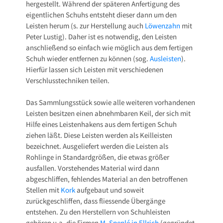
hergestellt. Während der späteren Anfertigung des
eigentlichen Schuhs entsteht dieser dann um den
Leisten herum (s. zur Herstellung auch
Löwenzahn
mit
Peter Lustig). Daher ist es notwendig, den Leisten
anschließend so einfach wie möglich aus dem fertigen
Schuh wieder entfernen zu können (sog.
Ausleisten
).
Hierfür lassen sich Leisten mit verschiedenen
Verschlusstechniken teilen.
Das Sammlungsstück sowie alle weiteren vorhandenen
Leisten besitzen einen abnehmbaren Keil, der sich mit
Hilfe eines Leistenhakens aus dem fertigen Schuh
ziehen läßt. Diese Leisten werden als Keilleisten
bezeichnet. Ausgeliefert werden die Leisten als
Rohlinge in Standardgrößen, die etwas größer
ausfallen. Vorstehendes Material wird dann
abgeschliffen, fehlendes Material an den betroffenen
Stellen mit
Kork
aufgebaut und soweit
zurückgeschliffen, dass fliessende Übergänge
entstehen. Zu den Herstellern von Schuhleisten
gehören u.a. die Firmen
M. Spenlé in Ellrich
(gegründet