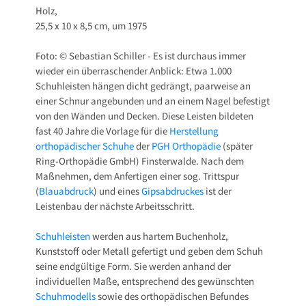
Holz,
25,5 x 10 x 8,5 cm, um 1975
Foto: © Sebastian Schiller - Es ist durchaus immer
wieder ein überraschender Anblick: Etwa 1.000
Schuhleisten hängen dicht gedrängt, paarweise an
einer Schnur angebunden und an einem Nagel befestigt
von den Wänden und Decken. Diese Leisten bildeten
fast 40 Jahre die Vorlage für die
Herstellung
orthopädischer Schuhe
der
PGH Orthopädie
(später
Ring-Orthopädie GmbH) Finsterwalde. Nach dem
Maßnehmen, dem Anfertigen einer sog. Trittspur
(
Blauabdruck
) und eines
Gipsabdruckes
ist der
Leistenbau der nächste Arbeitsschritt.
Schuhleisten
werden aus hartem Buchenholz,
Kunststoff oder Metall gefertigt und geben dem Schuh
seine endgültige Form. Sie werden anhand der
individuellen Maße, entsprechend des gewünschten
Schuhmodells
sowie des orthopädischen Befundes