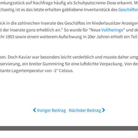
mmlungsstück auf Nachfrage häufig als Schuhputzcreme-Dose erkannt. Mit 
ichzeitig ist es das letzte erhalten gebliebene Inventarstück des
Geschäftes
ck in die zahlreichen Inserate des Geschäftes im Niederlausitzer Anzeiger
 der Inserate ganz erheblich an." So wurde für "Neue
Vollheringe
" und 
1903 sowie einem weiterem Aufschwung in 20er Jahren erhielt ein Teil d
sten. Doch Kaviar war besonders leicht verderblich und musste daher um
nservierung, ein breiter Gummiring für eine luftdichte Verpackung. Von
tante Lagertemperatur von -2° Celsius.
Voriger Beitrag
Nächster Beitrag