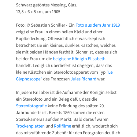
Schwarz getöntes Messing, Glas,
13,5 x 6 x 8 cm, um 1905
Foto: © Sebastian Schiller - Ein
Foto aus dem Jahr 1919
zeigt eine Frau in einem hellen Kleid und einer
Kopfbedeckung. Offensichtlich etwas skeptisch
betrachtet sie ein kleines, dunkles Kästchen, welches
sie mit beiden Händen festhält. Sicher ist, dass es sich
bei der Frau um die
belgische Königin Elisabeth
handelt. Lediglich überliefert ist dagegen, dass das
kleine Kästchen ein Stereofotoapparat vom Typ
"Le
Glyphoscope"
des Franzosen
Jules Richard
war.
In jedem Fall aber ist die Aufnahme der Königin selbst
ein Stereofoto und ein Beleg dafür, dass die
Stereofotografie
keine Erfindung des späten 20.
Jahrhunderts ist. Bereits 1860 kamen die ersten
Stereokameras auf den Markt. Bald darauf waren
Trockenplatten
und
Rollfilme
erhältlich, wodurch sich
das mitzuführende Zubehör für den Fotografen deutlich