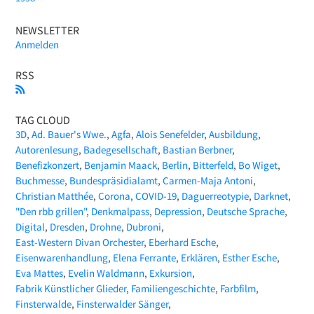
NEWSLETTER
Anmelden
RSS
TAG CLOUD
3D
Ad. Bauer's Wwe.
Agfa
Alois Senefelder
Ausbildung
Autorenlesung
Badegesellschaft
Bastian Berbner
Benefizkonzert
Benjamin Maack
Berlin
Bitterfeld
Bo Wiget
Buchmesse
Bundespräsidialamt
Carmen-Maja Antoni
Christian Matthée
Corona
COVID-19
Daguerreotypie
Darknet
"Den rbb grillen"
Denkmalpass
Depression
Deutsche Sprache
Digital
Dresden
Drohne
Dubroni
East-Western Divan Orchester
Eberhard Esche
Eisenwarenhandlung
Elena Ferrante
Erklären
Esther Esche
Eva Mattes
Evelin Waldmann
Exkursion
Fabrik Künstlicher Glieder
Familiengeschichte
Farbfilm
Finsterwalde
Finsterwalder Sänger