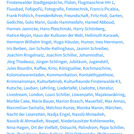
Finsterwalder Stadtgespräche
Flülen
Flugmaschine HH 1
Flussbad
FofüpoFü
Fotografie
Fototechnik
Francis Picabia
Frank Fröhlich
Fremdenführer
Freundschaft
Fritz Holl
Garten
Gedichte
Golo Mann
Guido Hammesfahr
Hamed Abboud
Hannes Jaenicke
Hans Pleschinski
Harry Schönberg
Hatice Akyün
Haus der Kulturen der Welt
Hellmuth Karasek
Hermann Wilhelm Vogel
Hugo Häusler
Humor
Ines Herrmann
Iris Berben
Jan Schulte-Kellinghaus
Jasmin Schreiber
Joachim Ringelnatz
Joachim Schiller
Johannisthal
Jörg Thadeusz
Jürgen Schlinger
Jubiläum
Jugendstil
Jules Bourdin
Kaffee
Kino
Königsallee
Kochmaschine
Kolonialwarenladen
Kommunikation
Kontakthypothese
Kriminalroman
Kulturbetrieb
Kulturfreunde Finsterwalde K3
Kutsche
Lauban
Lehrling
Liedertafel
Liselotte
Literatur
Livestream
London
Louis Schiller
Löwenzahn
Majakowskiring
Marble Cake
Marie Bauer
Marion Brasch
Mauerfall
Max Annas
Maximilian Switalla
Melchior Kunze
Monika Maron
Märchen
Nacht der Leseratten
Nadja Engel
Nassib Ahmadieh
Nassib Al Ahmadieh
Neapel
Niederlausitzer Kohlenwerke
Nina Hagen
Ort der Vielfalt
Ostsucht
Palindrom
Papa Schiller
Park
Paul Heyse
Petra Kelling
PGH Orthopädie
Philharmonie