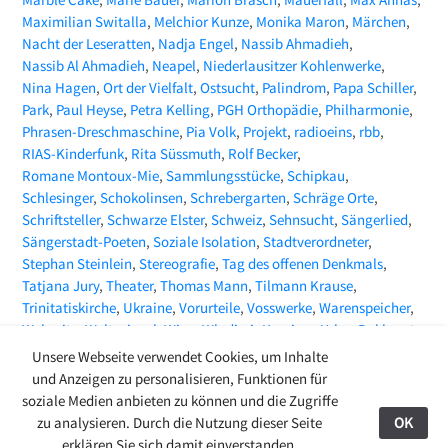
Maximilian Switalla
Melchior Kunze
Monika Maron
Märchen
Nacht der Leseratten
Nadja Engel
Nassib Ahmadieh
Nassib Al Ahmadieh
Neapel
Niederlausitzer Kohlenwerke
Nina Hagen
Ort der Vielfalt
Ostsucht
Palindrom
Papa Schiller
Park
Paul Heyse
Petra Kelling
PGH Orthopädie
Philharmonie
Phrasen-Dreschmaschine
Pia Volk
Projekt
radioeins
rbb
RIAS-Kinderfunk
Rita Süssmuth
Rolf Becker
Romane Montoux-Mie
Sammlungsstücke
Schipkau
Schlesinger
Schokolinsen
Schrebergarten
Schräge Orte
Schriftsteller
Schwarze Elster
Schweiz
Sehnsucht
Sängerlied
Sängerstadt-Poeten
Soziale Isolation
Stadtverordneter
Stephan Steinlein
Stereografie
Tag des offenen Denkmals
Tatjana Jury
Theater
Thomas Mann
Tilmann Krause
Trinitatiskirche
Ukraine
Vorurteile
Vosswerke
Warenspeicher
Webseite
Weltspiegel
Wien
Wladimir Kaminer
Yehor Bakhmut
ZEITMAGAZIN
Zeitungsartikel
Zoë Beck
Unsere Webseite verwendet Cookies, um Inhalte
und Anzeigen zu personalisieren, Funktionen für
soziale Medien anbieten zu können und die Zugriffe
zu analysieren. Durch die Nutzung dieser Seite
OK
27.08.24
erklären Sie sich damit einverstanden.