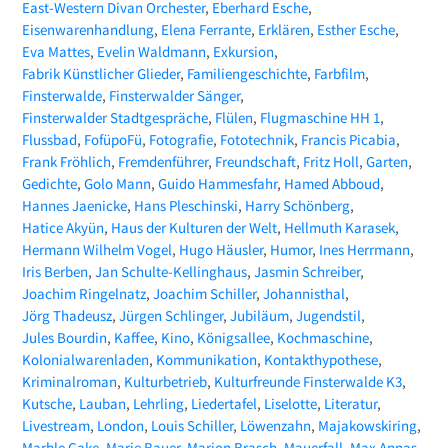
East-Western Divan Orchester
Eberhard Esche
Eisenwarenhandlung
Elena Ferrante
Erklären
Esther Esche
Eva Mattes
Evelin Waldmann
Exkursion
Fabrik Künstlicher Glieder
Familiengeschichte
Farbfilm
Finsterwalde
Finsterwalder Sänger
Finsterwalder Stadtgespräche
Flülen
Flugmaschine HH 1
Flussbad
FofüpoFü
Fotografie
Fototechnik
Francis Picabia
Frank Fröhlich
Fremdenführer
Freundschaft
Fritz Holl
Garten
Gedichte
Golo Mann
Guido Hammesfahr
Hamed Abboud
Hannes Jaenicke
Hans Pleschinski
Harry Schönberg
Hatice Akyün
Haus der Kulturen der Welt
Hellmuth Karasek
Hermann Wilhelm Vogel
Hugo Häusler
Humor
Ines Herrmann
Iris Berben
Jan Schulte-Kellinghaus
Jasmin Schreiber
Joachim Ringelnatz
Joachim Schiller
Johannisthal
Jörg Thadeusz
Jürgen Schlinger
Jubiläum
Jugendstil
Jules Bourdin
Kaffee
Kino
Königsallee
Kochmaschine
Kolonialwarenladen
Kommunikation
Kontakthypothese
Kriminalroman
Kulturbetrieb
Kulturfreunde Finsterwalde K3
Kutsche
Lauban
Lehrling
Liedertafel
Liselotte
Literatur
Livestream
London
Louis Schiller
Löwenzahn
Majakowskiring
Marble Cake
Marie Bauer
Marion Brasch
Mauerfall
Max Annas