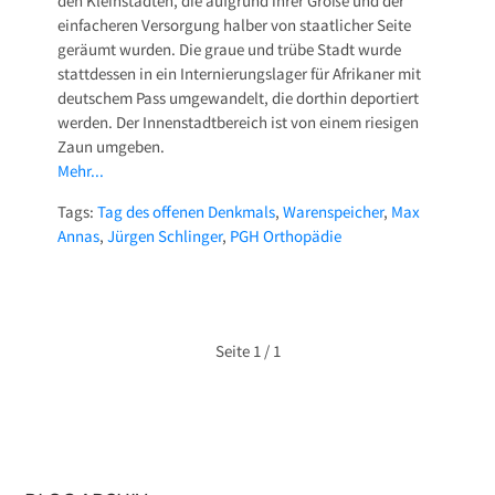
den Kleinstädten, die aufgrund ihrer Größe und der
einfacheren Versorgung halber von staatlicher Seite
geräumt wurden. Die graue und trübe Stadt wurde
stattdessen in ein Internierungslager für Afrikaner mit
deutschem Pass umgewandelt, die dorthin deportiert
werden. Der Innenstadtbereich ist von einem riesigen
Zaun umgeben.
Mehr...
Tags:
Tag des offenen Denkmals
,
Warenspeicher
,
Max
Annas
,
Jürgen Schlinger
,
PGH Orthopädie
Seite
1 / 1