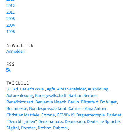
2012
2011
2008
2004
1998
NEWSLETTER
Anmelden
RSS
TAG CLOUD
3D
Ad. Bauer's Wwe.
Agfa
Alois Senefelder
Ausbildung
Autorenlesung
Badegesellschaft
Bastian Berbner
Benefizkonzert
Benjamin Maack
Berlin
Bitterfeld
Bo Wiget
Buchmesse
Bundespräsidialamt
Carmen-Maja Antoni
Christian Matthée
Corona
COVID-19
Daguerreotypie
Darknet
"Den rbb grillen"
Denkmalpass
Depression
Deutsche Sprache
Digital
Dresden
Drohne
Dubroni