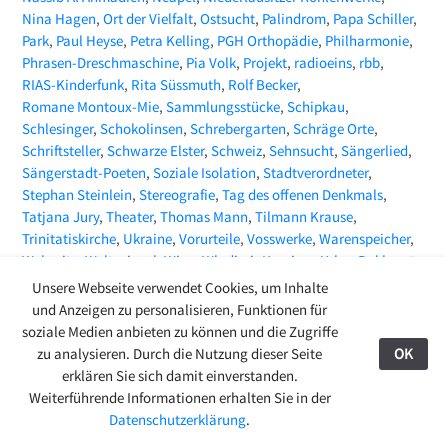
Nina Hagen
Ort der Vielfalt
Ostsucht
Palindrom
Papa Schiller
Park
Paul Heyse
Petra Kelling
PGH Orthopädie
Philharmonie
Phrasen-Dreschmaschine
Pia Volk
Projekt
radioeins
rbb
RIAS-Kinderfunk
Rita Süssmuth
Rolf Becker
Romane Montoux-Mie
Sammlungsstücke
Schipkau
Schlesinger
Schokolinsen
Schrebergarten
Schräge Orte
Schriftsteller
Schwarze Elster
Schweiz
Sehnsucht
Sängerlied
Sängerstadt-Poeten
Soziale Isolation
Stadtverordneter
Stephan Steinlein
Stereografie
Tag des offenen Denkmals
Tatjana Jury
Theater
Thomas Mann
Tilmann Krause
Trinitatiskirche
Ukraine
Vorurteile
Vosswerke
Warenspeicher
Webseite
Weltspiegel
Wien
Wladimir Kaminer
Yehor Bakhmut
ZEITMAGAZIN
Zeitungsartikel
Zoë Beck
Unsere Webseite verwendet Cookies, um Inhalte
und Anzeigen zu personalisieren, Funktionen für
soziale Medien anbieten zu können und die Zugriffe
zu analysieren. Durch die Nutzung dieser Seite
OK
27.08.24
erklären Sie sich damit einverstanden.
© 2009-2026 Ring-Café Finsterwalde
Kontakt
Weiterführende Informationen erhalten Sie in der
Stadtgespräche
>
Aktuelles
Datenschutzerklärung
.