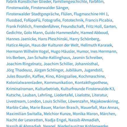
Fabrik Künstlicher Glieder
Familiengeschichte
Farbfilm
Finsterwalde
Finsterwalder Sänger
Finsterwalder Stadtgespräche
Flülen
Flugmaschine HH 1
Flussbad
FofüpoFü
Fotografie
Fototechnik
Francis Picabia
Frank Fröhlich
Fremdenführer
Freundschaft
Fritz Holl
Garten
Gedichte
Golo Mann
Guido Hammesfahr
Hamed Abboud
Hannes Jaenicke
Hans Pleschinski
Harry Schönberg
Hatice Akyün
Haus der Kulturen der Welt
Hellmuth Karasek
Hermann Wilhelm Vogel
Hugo Häusler
Humor
Ines Herrmann
Iris Berben
Jan Schulte-Kellinghaus
Jasmin Schreiber
Joachim Ringelnatz
Joachim Schiller
Johannisthal
Jörg Thadeusz
Jürgen Schlinger
Jubiläum
Jugendstil
Jules Bourdin
Kaffee
Kino
Königsallee
Kochmaschine
Kolonialwarenladen
Kommunikation
Kontakthypothese
Kriminalroman
Kulturbetrieb
Kulturfreunde Finsterwalde K3
Kutsche
Lauban
Lehrling
Liedertafel
Liselotte
Literatur
Livestream
London
Louis Schiller
Löwenzahn
Majakowskiring
Marble Cake
Marie Bauer
Marion Brasch
Mauerfall
Max Annas
Maximilian Switalla
Melchior Kunze
Monika Maron
Märchen
Nacht der Leseratten
Nadja Engel
Nassib Ahmadieh
Nassib Al Ahmadieh
Neapel
Niederlausitzer Kohlenwerke