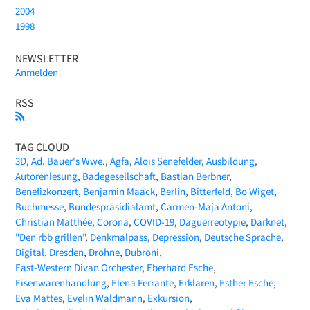
2004
1998
NEWSLETTER
Anmelden
RSS
TAG CLOUD
3D
Ad. Bauer's Wwe.
Agfa
Alois Senefelder
Ausbildung
Autorenlesung
Badegesellschaft
Bastian Berbner
Benefizkonzert
Benjamin Maack
Berlin
Bitterfeld
Bo Wiget
Buchmesse
Bundespräsidialamt
Carmen-Maja Antoni
Christian Matthée
Corona
COVID-19
Daguerreotypie
Darknet
"Den rbb grillen"
Denkmalpass
Depression
Deutsche Sprache
Digital
Dresden
Drohne
Dubroni
East-Western Divan Orchester
Eberhard Esche
Eisenwarenhandlung
Elena Ferrante
Erklären
Esther Esche
Eva Mattes
Evelin Waldmann
Exkursion