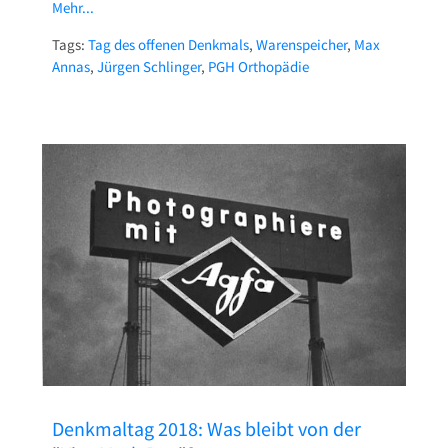
Mehr...
Tags:
Tag des offenen Denkmals
,
Warenspeicher
,
Max
Annas
,
Jürgen Schlinger
,
PGH Orthopädie
Denkmaltag 2018: Was bleibt von der