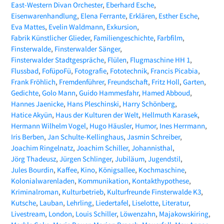
East-Western Divan Orchester
Eberhard Esche
Eisenwarenhandlung
Elena Ferrante
Erklären
Esther Esche
Eva Mattes
Evelin Waldmann
Exkursion
Fabrik Künstlicher Glieder
Familiengeschichte
Farbfilm
Finsterwalde
Finsterwalder Sänger
Finsterwalder Stadtgespräche
Flülen
Flugmaschine HH 1
Flussbad
FofüpoFü
Fotografie
Fototechnik
Francis Picabia
Frank Fröhlich
Fremdenführer
Freundschaft
Fritz Holl
Garten
Gedichte
Golo Mann
Guido Hammesfahr
Hamed Abboud
Hannes Jaenicke
Hans Pleschinski
Harry Schönberg
Hatice Akyün
Haus der Kulturen der Welt
Hellmuth Karasek
Hermann Wilhelm Vogel
Hugo Häusler
Humor
Ines Herrmann
Iris Berben
Jan Schulte-Kellinghaus
Jasmin Schreiber
Joachim Ringelnatz
Joachim Schiller
Johannisthal
Jörg Thadeusz
Jürgen Schlinger
Jubiläum
Jugendstil
Jules Bourdin
Kaffee
Kino
Königsallee
Kochmaschine
Kolonialwarenladen
Kommunikation
Kontakthypothese
Kriminalroman
Kulturbetrieb
Kulturfreunde Finsterwalde K3
Kutsche
Lauban
Lehrling
Liedertafel
Liselotte
Literatur
Livestream
London
Louis Schiller
Löwenzahn
Majakowskiring