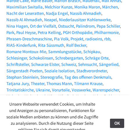
Marble Cake
Marie Bauer
Marion Brasch
Mauerfall
Max Annas
Maximilian Switalla
Melchior Kunze
Monika Maron
Märchen
Nacht der Leseratten
Nadja Engel
Nassib Ahmadieh
Nassib Al Ahmadieh
Neapel
Niederlausitzer Kohlenwerke
Nina Hagen
Ort der Vielfalt
Ostsucht
Palindrom
Papa Schiller
Park
Paul Heyse
Petra Kelling
PGH Orthopädie
Philharmonie
Phrasen-Dreschmaschine
Pia Volk
Projekt
radioeins
rbb
RIAS-Kinderfunk
Rita Süssmuth
Rolf Becker
Romane Montoux-Mie
Sammlungsstücke
Schipkau
Schlesinger
Schokolinsen
Schrebergarten
Schräge Orte
Schriftsteller
Schwarze Elster
Schweiz
Sehnsucht
Sängerlied
Sängerstadt-Poeten
Soziale Isolation
Stadtverordneter
Stephan Steinlein
Stereografie
Tag des offenen Denkmals
Tatjana Jury
Theater
Thomas Mann
Tilmann Krause
Trinitatiskirche
Ukraine
Vorurteile
Vosswerke
Warenspeicher
Webseite
Weltspiegel
Wien
Wladimir Kaminer
Yehor Bakhmut
ZEITMAGAZIN
Zeitungsartikel
Zoë Beck
Unsere Webseite verwendet Cookies, um Inhalte
und Anzeigen zu personalisieren, Funktionen für
soziale Medien anbieten zu können und die Zugriffe
zu analysieren. Durch die Nutzung dieser Seite
OK
27.08.24
erklären Sie sich damit einverstanden.