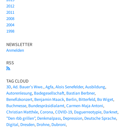
2012
2011
2008
2004
1998
NEWSLETTER
Anmelden
RSS
TAG CLOUD
3D
Ad. Bauer's Wwe.
Agfa
Alois Senefelder
Ausbildung
Autorenlesung
Badegesellschaft
Bastian Berbner
Benefizkonzert
Benjamin Maack
Berlin
Bitterfeld
Bo Wiget
Buchmesse
Bundespräsidialamt
Carmen-Maja Antoni
Christian Matthée
Corona
COVID-19
Daguerreotypie
Darknet
"Den rbb grillen"
Denkmalpass
Depression
Deutsche Sprache
Digital
Dresden
Drohne
Dubroni