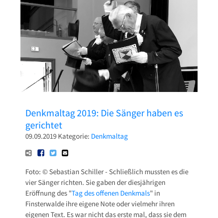
Pressetexte
Sponsoring
Archiv
Denkmaltag 2019: Die Sänger haben es
gerichtet
09.09.2019
Kategorie:
Denkmaltag
Foto: © Sebastian Schiller
- Schließlich mussten es die
vier Sänger richten. Sie gaben der diesjährigen
Eröffnung des "
Tag des offenen Denkmals
" in
Finsterwalde ihre eigene Note oder vielmehr ihren
eigenen Text. Es war nicht das erste mal, dass sie dem