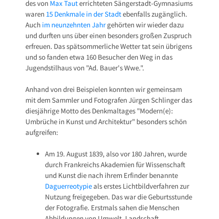
des von
Max Taut
errichteten Sängerstadt-Gymnasiums
waren
15 Denkmale in der Stadt
ebenfalls zugänglich.
Auch
im neunzehnten Jahr
gehörten wir wieder dazu
und durften uns über einen besonders großen Zuspruch
erfreuen. Das spätsommerliche Wetter tat sein übrigens
und so fanden etwa 160 Besucher den Weg in das
Jugendstilhaus von "Ad. Bauer's Wwe.".
Anhand von drei Beispielen konnten wir gemeinsam
mit dem Sammler und Fotografen Jürgen Schlinger das
diesjährige Motto des Denkmaltages "Modern(e):
Umbrüche in Kunst und Architektur" besonders schön
aufgreifen:
Am 19. August 1839, also vor 180 Jahren, wurde
durch Frankreichs Akademien für Wissenschaft
und Kunst die nach ihrem Erfinder benannte
Daguerreotypie
als erstes Lichtbildverfahren zur
Nutzung freigegeben. Das war die Geburtsstunde
der Fotografie. Erstmals sahen die Menschen
Abbildungen von Umwelt, Landschaft,