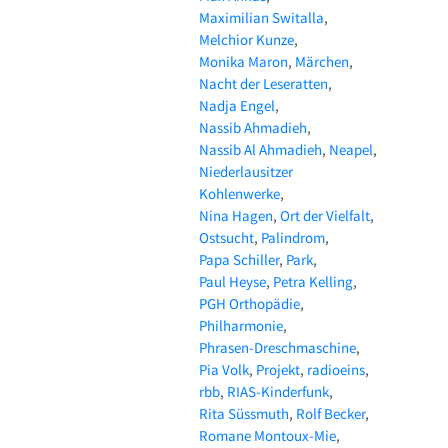
Maximilian Switalla
Melchior Kunze
Monika Maron
Märchen
Nacht der Leseratten
Nadja Engel
Nassib Ahmadieh
Nassib Al Ahmadieh
Neapel
Niederlausitzer
Kohlenwerke
Nina Hagen
Ort der Vielfalt
Ostsucht
Palindrom
Papa Schiller
Park
Paul Heyse
Petra Kelling
PGH Orthopädie
Philharmonie
Phrasen-Dreschmaschine
Pia Volk
Projekt
radioeins
rbb
RIAS-Kinderfunk
Rita Süssmuth
Rolf Becker
Romane Montoux-Mie