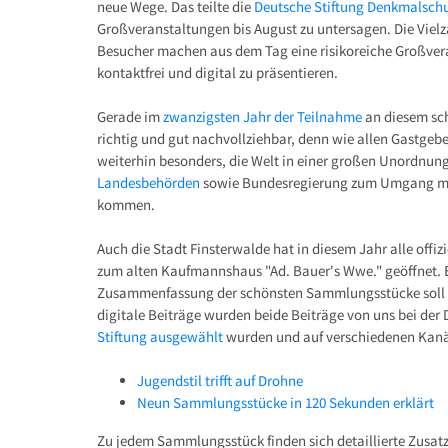
neue Wege. Das teilte die
Deutsche Stiftung Denkmalsch
Großveranstaltungen bis August zu untersagen. Die Vie
Besucher machen aus dem Tag eine risikoreiche Großvera
kontaktfrei und digital zu präsentieren.
Gerade im
zwanzigsten Jahr der Teilnahme
an diesem sch
richtig und gut nachvollziehbar, denn wie allen Gastgebe
weiterhin besonders, die Welt in einer großen Unordnung.
Landesbehörden
sowie Bundesregierung zum Umgang mit 
kommen.
Auch die Stadt Finsterwalde hat in diesem Jahr alle off
zum alten Kaufmannshaus "Ad. Bauer's Wwe." geöffnet. E
Zusammenfassung der schönsten Sammlungsstücke soll di
digitale Beiträge wurden beide Beiträge von uns bei der 
Stiftung ausgewählt
wurden und auf verschiedenen Kanä
Jugendstil trifft auf Drohne
Neun Sammlungsstücke in 120 Sekunden erklärt
Zu jedem Sammlungsstück finden sich detaillierte Zusat