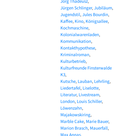
Jörg Thadeusz
Jürgen Schlinger
Jubiläum
Jugendstil
Jules Bourdin
Kaffee
Kino
Königsallee
Kochmaschine
Kolonialwarenladen
Kommunikation
Kontakthypothese
Kriminalroman
Kulturbetrieb
Kulturfreunde Finsterwalde
K3
Kutsche
Lauban
Lehrling
Liedertafel
Liselotte
Literatur
Livestream
London
Louis Schiller
Löwenzahn
Majakowskiring
Marble Cake
Marie Bauer
Marion Brasch
Mauerfall
Max Annas