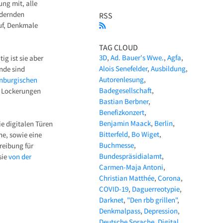
ng mit, alle
ndernden
RSS
uf, Denkmale
TAG CLOUD
3D
Ad. Bauer's Wwe.
Agfa
ig ist sie aber
Alois Senefelder
Ausbildung
ände sind
Autorenlesung
nburgischen
Badegesellschaft
n Lockerungen
Bastian Berbner
Benefizkonzert
Benjamin Maack
Berlin
e digitalen Türen
Bitterfeld
Bo Wiget
e, sowie eine
Buchmesse
reibung für
Bundespräsidialamt
sie
von der
Carmen-Maja Antoni
Christian Matthée
Corona
COVID-19
Daguerreotypie
Darknet
"Den rbb grillen"
Denkmalpass
Depression
Deutsche Sprache
Digital