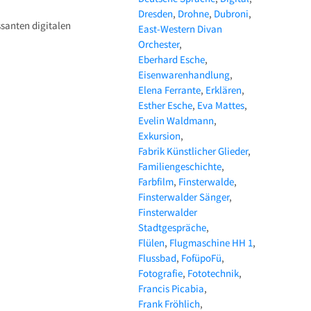
Dresden
Drohne
Dubroni
santen digitalen
East-Western Divan
Orchester
Eberhard Esche
Eisenwarenhandlung
Elena Ferrante
Erklären
Esther Esche
Eva Mattes
Evelin Waldmann
Exkursion
Fabrik Künstlicher Glieder
Familiengeschichte
Farbfilm
Finsterwalde
Finsterwalder Sänger
Finsterwalder
Stadtgespräche
Flülen
Flugmaschine HH 1
Flussbad
FofüpoFü
Fotografie
Fototechnik
Francis Picabia
Frank Fröhlich