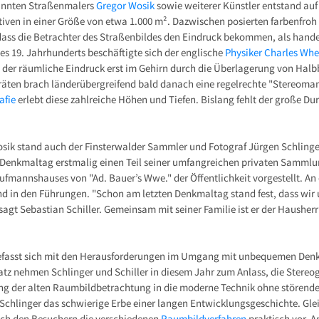
kannten Straßenmalers
Gregor Wosik
sowie weiterer Künstler entstand auf
ven in einer Größe von etwa 1.000 m². Dazwischen posierten farbenfro
 dass die Betrachter des Straßenbildes den Eindruck bekommen, als hande
es 19. Jahrhunderts beschäftigte sich der englische
Physiker Charles Wh
 der räumliche Eindruck erst im Gehirn durch die Überlagerung von Halb
ten brach länderübergreifend bald danach eine regelrechte "Stereoman
afie
erlebt diese zahlreiche Höhen und Tiefen. Bislang fehlt der große Du
ik stand auch der Finsterwalder Sammler und Fotograf Jürgen Schlinger
 Denkmaltag erstmalig einen Teil seiner umfangreichen privaten Samml
ufmannshauses von "Ad. Bauer’s Wwe." der Öffentlichkeit vorgestellt. An
 in den Führungen. "Schon am letzten Denkmaltag stand fest, dass wir 
gt Sebastian Schiller. Gemeinsam mit seiner Familie ist er der Hausherr
efasst sich mit den Herausforderungen im Umgang mit unbequemen Denk
z nehmen Schlinger und Schiller in diesem Jahr zum Anlass, die Stereog
ng der alten Raumbildbetrachtung in die moderne Technik ohne störende H
 Schlinger das schwierige Erbe einer langen Entwicklungsgeschichte. Gleic
 ich den Besuchern die verschiedenen
Raumbildverfahren
praktisch vor. 