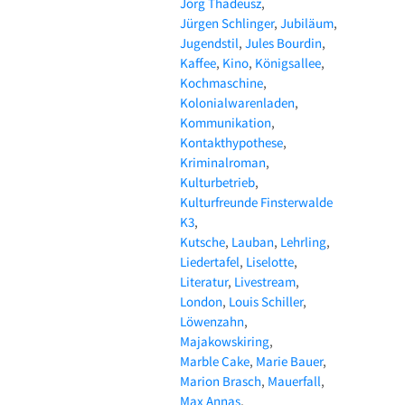
Jörg Thadeusz
Jürgen Schlinger
Jubiläum
Jugendstil
Jules Bourdin
Kaffee
Kino
Königsallee
Kochmaschine
Kolonialwarenladen
Kommunikation
Kontakthypothese
Kriminalroman
Kulturbetrieb
Kulturfreunde Finsterwalde
K3
Kutsche
Lauban
Lehrling
Liedertafel
Liselotte
Literatur
Livestream
London
Louis Schiller
Löwenzahn
Majakowskiring
Marble Cake
Marie Bauer
Marion Brasch
Mauerfall
Max Annas