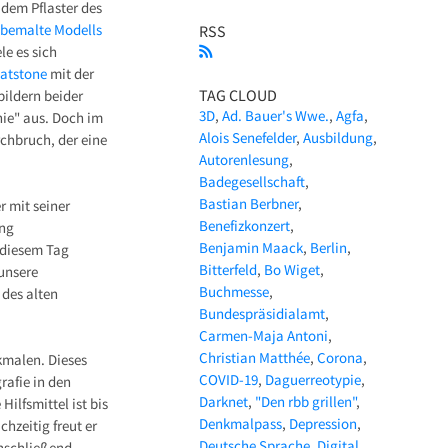
 dem Pflaster des
h
bemalte Modells
RSS
le es sich
eatstone
mit der
TAG CLOUD
bildern beider
3D
Ad. Bauer's Wwe.
Agfa
ie" aus. Doch im
Alois Senefelder
Ausbildung
rchbruch, der eine
Autorenlesung
Badegesellschaft
Bastian Berbner
 mit seiner
Benefizkonzert
ung
Benjamin Maack
Berlin
 diesem Tag
Bitterfeld
Bo Wiget
unsere
Buchmesse
 des alten
Bundespräsidialamt
Carmen-Maja Antoni
Christian Matthée
Corona
malen. Dieses
COVID-19
Daguerreotypie
rafie in den
Darknet
"Den rbb grillen"
ilfsmittel ist bis
Denkmalpass
Depression
hzeitig freut er
Deutsche Sprache
Digital
Anschließend