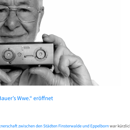
Bauer’s Wwe.“ eröffnet
rtnerschaft zwischen den Städten Finsterwalde und Eppelborn
war kürzlic