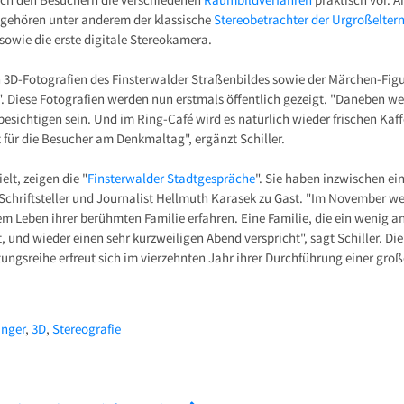
u gehören unter anderem der klassische
Stereobetrachter der Urgroßelter
sowie die erste digitale Stereokamera.
3D-Fotografien des Finsterwalder Straßenbildes sowie der Märchen-Figu
 Diese Fotografien werden nun erstmals öffentlich gezeigt. "Daneben we
besichtigen sein. Und im Ring-Café wird es natürlich wieder frischen Ka
 für die Besucher am Denkmaltag", ergänzt Schiller.
elt, zeigen die "
Finsterwalder Stadtgespräche
". Sie haben inzwischen ein
 Schriftsteller und Journalist Hellmuth Karasek zu Gast. "Im November w
em Leben ihrer berühmten Familie erfahren. Eine Familie, die ein wenig an
 und wieder einen sehr kurzweiligen Abend verspricht", sagt Schiller. D
ungsreihe erfreut sich im vierzehnten Jahr ihrer Durchführung einer gro
inger
,
3D
,
Stereografie