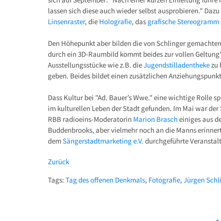
lassen sich diese auch wieder selbst ausprobieren." Daz
Linsenraster
, die
Holografie
, das
grafische Stereogramm
Den Höhepunkt aber bilden die von Schlinger gemachten 
durch ein 3D-Raumbild kommt beides zur vollen Geltung".
Ausstellungsstücke wie z.B. die
Jugendstilladentheke
zu 
geben. Beides bildet einen zusätzlichen Anziehungspunkt
Dass Kultur bei "Ad. Bauer’s Wwe." eine wichtige Rolle spi
im kulturellen Leben der Stadt gefunden. Im Mai war der
RBB radioeins-Moderatorin
Marion Brasch
einiges aus d
Buddenbrooks, aber vielmehr noch an die Manns erinnert,
dem
Sängerstadtmarketing e.V.
durchgeführte Veranstalt
Zurück
Tags:
Tag des offenen Denkmals
,
Fotografie
,
Jürgen Schl