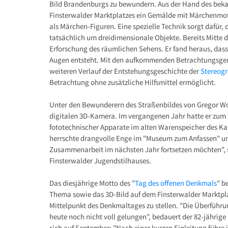
Bild Brandenburgs zu bewundern. Aus der Hand des be
Finsterwalder Marktplatzes ein Gemälde mit Märchenmoti
als Märchen-Figuren. Eine spezielle Technik sorgt dafür,
tatsächlich um dreidimensionale Objekte. Bereits Mitte d
Erforschung des räumlichen Sehens. Er fand heraus, dass
Augen entsteht. Mit den aufkommenden Betrachtungsgerä
weiteren Verlauf der Entstehungsgeschichte der
Stereogr
Betrachtung ohne zusätzliche Hilfsmittel ermöglicht.
Unter den Bewunderern des Straßenbildes von Gregor Wos
digitalen 3D-Kamera. Im vergangenen Jahr hatte er zum
fototechnischer Apparate im alten Warenspeicher des Ka
herrschte drangvolle Enge im "Museum zum Anfassen" und
Zusammenarbeit im nächsten Jahr fortsetzen möchten", sa
Finsterwalder Jugendstilhauses.
Das diesjährige Motto des "
Tag des offenen Denkmals
" b
Thema sowie das 3D-Bild auf dem Finsterwalder Marktplat
Mittelpunkt des Denkmaltages zu stellen. "Die Überführu
heute noch nicht voll gelungen", bedauert der 82-jährige
sich auf September: "Nach einer kurzen Einleitung führe