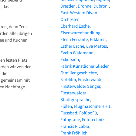
Dresden
Drohne
Dubroni
n
, das
East-Western Divan
Orchester
Eberhard Esche
ren, denn "erst
Eisenwarenhandlung
rden alle übrigen
Elena Ferrante
Erklären
ffee und Kuchen
Esther Esche
Eva Mattes
Evelin Waldmann
Exkursion
en festen Platz
Fabrik Künstlicher Glieder
erden wir von der
Familiengeschichte
 die
Farbfilm
Finsterwalde
ie gemeinsam mit
Finsterwalder Sänger
ßen Nachfrage.
Finsterwalder
Stadtgespräche
Flülen
Flugmaschine HH 1
Flussbad
FofüpoFü
Fotografie
Fototechnik
Francis Picabia
Frank Fröhlich