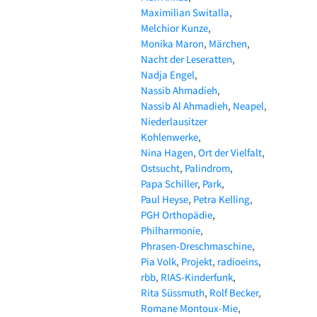
Maximilian Switalla
Melchior Kunze
Monika Maron
Märchen
Nacht der Leseratten
Nadja Engel
Nassib Ahmadieh
Nassib Al Ahmadieh
Neapel
Niederlausitzer
Kohlenwerke
Nina Hagen
Ort der Vielfalt
Ostsucht
Palindrom
Papa Schiller
Park
Paul Heyse
Petra Kelling
PGH Orthopädie
Philharmonie
Phrasen-Dreschmaschine
Pia Volk
Projekt
radioeins
rbb
RIAS-Kinderfunk
Rita Süssmuth
Rolf Becker
Romane Montoux-Mie