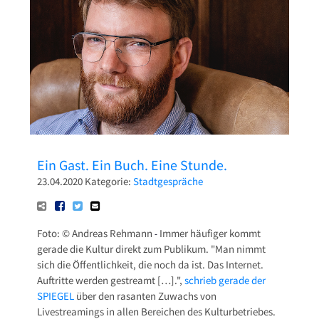
Pressetexte
Sponsoring
Archiv
Ein Gast. Ein Buch. Eine Stunde.
23.04.2020
Kategorie:
Stadtgespräche
Foto: © Andreas Rehmann
Immer häufiger kommt
-
gerade die Kultur direkt zum Publikum. "Man nimmt
sich die Öffentlichkeit, die noch da ist. Das Internet.
Auftritte werden gestreamt […].",
schrieb gerade der
SPIEGEL
über den rasanten Zuwachs von
Livestreamings in allen Bereichen des Kulturbetriebes.