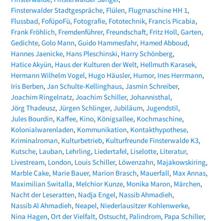
Finsterwalder Stadtgespräche
Flülen
Flugmaschine HH 1
Flussbad
FofüpoFü
Fotografie
Fototechnik
Francis Picabia
Frank Fröhlich
Fremdenführer
Freundschaft
Fritz Holl
Garten
Gedichte
Golo Mann
Guido Hammesfahr
Hamed Abboud
Hannes Jaenicke
Hans Pleschinski
Harry Schönberg
Hatice Akyün
Haus der Kulturen der Welt
Hellmuth Karasek
Hermann Wilhelm Vogel
Hugo Häusler
Humor
Ines Herrmann
Iris Berben
Jan Schulte-Kellinghaus
Jasmin Schreiber
Joachim Ringelnatz
Joachim Schiller
Johannisthal
Jörg Thadeusz
Jürgen Schlinger
Jubiläum
Jugendstil
Jules Bourdin
Kaffee
Kino
Königsallee
Kochmaschine
Kolonialwarenladen
Kommunikation
Kontakthypothese
Kriminalroman
Kulturbetrieb
Kulturfreunde Finsterwalde K3
Kutsche
Lauban
Lehrling
Liedertafel
Liselotte
Literatur
Livestream
London
Louis Schiller
Löwenzahn
Majakowskiring
Marble Cake
Marie Bauer
Marion Brasch
Mauerfall
Max Annas
Maximilian Switalla
Melchior Kunze
Monika Maron
Märchen
Nacht der Leseratten
Nadja Engel
Nassib Ahmadieh
Nassib Al Ahmadieh
Neapel
Niederlausitzer Kohlenwerke
Nina Hagen
Ort der Vielfalt
Ostsucht
Palindrom
Papa Schiller