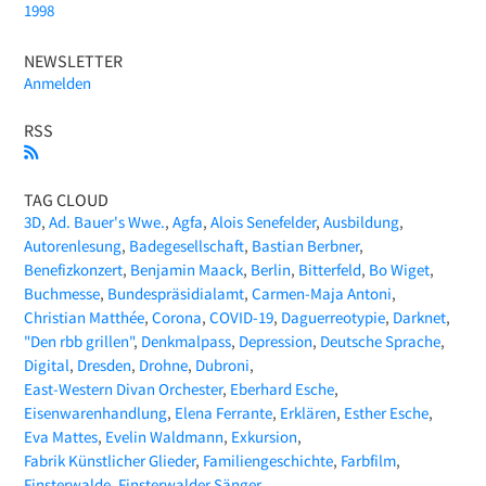
1998
NEWSLETTER
Anmelden
RSS
TAG CLOUD
3D
Ad. Bauer's Wwe.
Agfa
Alois Senefelder
Ausbildung
Autorenlesung
Badegesellschaft
Bastian Berbner
Benefizkonzert
Benjamin Maack
Berlin
Bitterfeld
Bo Wiget
Buchmesse
Bundespräsidialamt
Carmen-Maja Antoni
Christian Matthée
Corona
COVID-19
Daguerreotypie
Darknet
"Den rbb grillen"
Denkmalpass
Depression
Deutsche Sprache
Digital
Dresden
Drohne
Dubroni
East-Western Divan Orchester
Eberhard Esche
Eisenwarenhandlung
Elena Ferrante
Erklären
Esther Esche
Eva Mattes
Evelin Waldmann
Exkursion
Fabrik Künstlicher Glieder
Familiengeschichte
Farbfilm
Finsterwalde
Finsterwalder Sänger