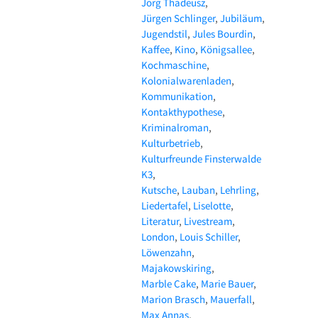
Jörg Thadeusz
Jürgen Schlinger
Jubiläum
Jugendstil
Jules Bourdin
Kaffee
Kino
Königsallee
Kochmaschine
Kolonialwarenladen
Kommunikation
Kontakthypothese
Kriminalroman
Kulturbetrieb
Kulturfreunde Finsterwalde
K3
Kutsche
Lauban
Lehrling
Liedertafel
Liselotte
Literatur
Livestream
London
Louis Schiller
Löwenzahn
Majakowskiring
Marble Cake
Marie Bauer
Marion Brasch
Mauerfall
Max Annas