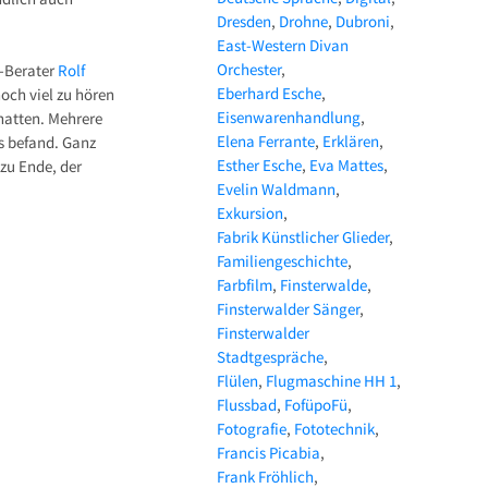
Dresden
Drohne
Dubroni
East-Western Divan
Orchester
R-Berater
Rolf
Eberhard Esche
noch viel zu hören
Eisenwarenhandlung
hatten. Mehrere
Elena Ferrante
Erklären
s befand. Ganz
Esther Esche
Eva Mattes
zu Ende, der
Evelin Waldmann
Exkursion
Fabrik Künstlicher Glieder
Familiengeschichte
Farbfilm
Finsterwalde
Finsterwalder Sänger
Finsterwalder
Stadtgespräche
Flülen
Flugmaschine HH 1
Flussbad
FofüpoFü
Fotografie
Fototechnik
Francis Picabia
Frank Fröhlich