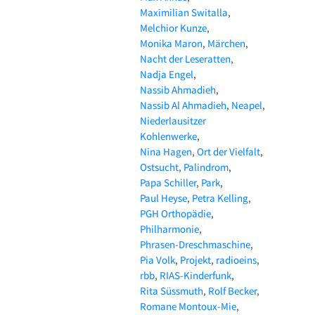
Maximilian Switalla
Melchior Kunze
Monika Maron
Märchen
Nacht der Leseratten
Nadja Engel
Nassib Ahmadieh
Nassib Al Ahmadieh
Neapel
Niederlausitzer
Kohlenwerke
Nina Hagen
Ort der Vielfalt
Ostsucht
Palindrom
Papa Schiller
Park
Paul Heyse
Petra Kelling
PGH Orthopädie
Philharmonie
Phrasen-Dreschmaschine
Pia Volk
Projekt
radioeins
rbb
RIAS-Kinderfunk
Rita Süssmuth
Rolf Becker
Romane Montoux-Mie