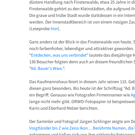
düstere Handlung nach Finsterwalde, etwa 25 Jahre in die
Finsterwalde gehört zu den Kleinstädten, die aufgrund i
Die graue und trübe Stadt wurde stattdessen in ein Inter
werden. Der Innenstadtbereich ist von einem riesigen 
(Leseprobe
hier
).
Ganz anders ist der Blick in das Finsterwalde von heute. 
noch farbenfroher, lebendiger und attraktiver geworden. 
"
Entdecken, was uns verbindet
" lautete das diesjährige 
130 Besucher folgten denn auch an diesem freundlichen
"
Ad. Bauer's Wwe.
".
Das Kaufmannshaus feiert in diesem Jahr seinen 115. G
diesen ganz besonders. Bis heute ist der Schriftzug "Ad.
ein Begriff. Genauso wie Fotografen Firmennamen wie
A
lange nicht mehr gibt. ORWO-Fotopapier ist beispielswei
Karin und Eberhard Melzer berichten.
Der Sammler und Fotograf Jürgen Schlinger zeigte am 
Voigtländer bis Z wie Zeiss Ikon… Berühmte Namen, die
gekommen und ließen sich von ihm zahlreiche Fotoapparat