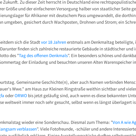
 Zukunft. Zu dieser Zeit herrscht in Deutschland eine rechtspopulistisch
hrer Größe und der einfacheren Versorgung halber von staatlicher Seite 
nierungslager für Afrikaner mit deutschem Pass umgewandelt, die dorthin
Zaun umgeben, gesichert durch Wachposten, Drohnen und Strom; ein Schr
Seitdem sich die Stadt
vor 18 Jahren
erstmals am Denkmaltag beteiligte, i
Darunter finden sich zahlreiche restaurierte Gebäude in städtischer und 
Motto des "
Tag des offenen Denkmals
". Ein besonders schönes und dankb
 Sommertag der Einladung und besuchten unseren Alten Warenspeicher i
eburtstag. Gemeinsame Geschichte(n), aber auch Namen verbinden Mensc
 Bauer's Wwe." am Haus zur Kleinen Ringstraße weithin sichtbar und viel
gfa
oder
ORWO
bis jetzt geläufig sind, auch wenn es diese bekannten U
se weltweit immer noch sehr gesucht, selbst wenn es längst überlagert i
Denkmalstag wieder eine Sonderschau. Diesmal zum Thema: "
Von A wie Ag
 langsam verblassen
". Viele Fotofreunde, -schüler und andere Interessier
e ausführlich erklären. Einige Ausstellungsstücke durften selbstverstä