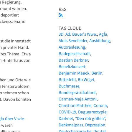
e Regierung.
geräumt wurden.
RSS
 deportiert
eckensszenario
TAG CLOUD
3D
Ad. Bauer's Wwe.
Agfa
Alois Senefelder
Ausbildung
st die Innenstadt
Autorenlesung
in privater Hand.
Badegesellschaft
ares Thema. Etwa
Bastian Berbner
m Hinterhaus von
Benefizkonzert
Benjamin Maack
Berlin
Bitterfeld
Bo Wiget
hen und Orte wie
Buchmesse
en Finsterwaldern
Bundespräsidialamt
nternehmen schon
Carmen-Maja Antoni
st. Davon konnten
Christian Matthée
Corona
COVID-19
Daguerreotypie
Darknet
"Den rbb grillen"
fa über V wie
Denkmalpass
Depression
te waren
Deutsche Sprache
Digital
ndlich auch