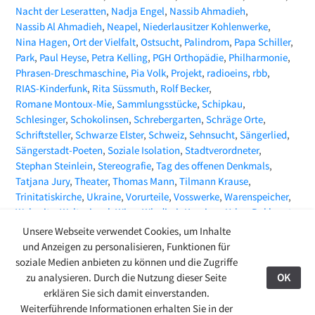
Nacht der Leseratten
Nadja Engel
Nassib Ahmadieh
Nassib Al Ahmadieh
Neapel
Niederlausitzer Kohlenwerke
Nina Hagen
Ort der Vielfalt
Ostsucht
Palindrom
Papa Schiller
Park
Paul Heyse
Petra Kelling
PGH Orthopädie
Philharmonie
Phrasen-Dreschmaschine
Pia Volk
Projekt
radioeins
rbb
RIAS-Kinderfunk
Rita Süssmuth
Rolf Becker
Romane Montoux-Mie
Sammlungsstücke
Schipkau
Schlesinger
Schokolinsen
Schrebergarten
Schräge Orte
Schriftsteller
Schwarze Elster
Schweiz
Sehnsucht
Sängerlied
Sängerstadt-Poeten
Soziale Isolation
Stadtverordneter
Stephan Steinlein
Stereografie
Tag des offenen Denkmals
Tatjana Jury
Theater
Thomas Mann
Tilmann Krause
Trinitatiskirche
Ukraine
Vorurteile
Vosswerke
Warenspeicher
Webseite
Weltspiegel
Wien
Wladimir Kaminer
Yehor Bakhmut
ZEITMAGAZIN
Zeitungsartikel
Zoë Beck
Unsere Webseite verwendet Cookies, um Inhalte
und Anzeigen zu personalisieren, Funktionen für
soziale Medien anbieten zu können und die Zugriffe
zu analysieren. Durch die Nutzung dieser Seite
OK
27.08.24
erklären Sie sich damit einverstanden.
© 2009-2026 Ring-Café Finsterwalde
Kontakt
Weiterführende Informationen erhalten Sie in der