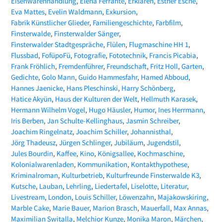
Eisenwarenhandlung
Elena Ferrante
Erklären
Esther Esche
Eva Mattes
Evelin Waldmann
Exkursion
Fabrik Künstlicher Glieder
Familiengeschichte
Farbfilm
Finsterwalde
Finsterwalder Sänger
Finsterwalder Stadtgespräche
Flülen
Flugmaschine HH 1
Flussbad
FofüpoFü
Fotografie
Fototechnik
Francis Picabia
Frank Fröhlich
Fremdenführer
Freundschaft
Fritz Holl
Garten
Gedichte
Golo Mann
Guido Hammesfahr
Hamed Abboud
Hannes Jaenicke
Hans Pleschinski
Harry Schönberg
Hatice Akyün
Haus der Kulturen der Welt
Hellmuth Karasek
Hermann Wilhelm Vogel
Hugo Häusler
Humor
Ines Herrmann
Iris Berben
Jan Schulte-Kellinghaus
Jasmin Schreiber
Joachim Ringelnatz
Joachim Schiller
Johannisthal
Jörg Thadeusz
Jürgen Schlinger
Jubiläum
Jugendstil
Jules Bourdin
Kaffee
Kino
Königsallee
Kochmaschine
Kolonialwarenladen
Kommunikation
Kontakthypothese
Kriminalroman
Kulturbetrieb
Kulturfreunde Finsterwalde K3
Kutsche
Lauban
Lehrling
Liedertafel
Liselotte
Literatur
Livestream
London
Louis Schiller
Löwenzahn
Majakowskiring
Marble Cake
Marie Bauer
Marion Brasch
Mauerfall
Max Annas
Maximilian Switalla
Melchior Kunze
Monika Maron
Märchen