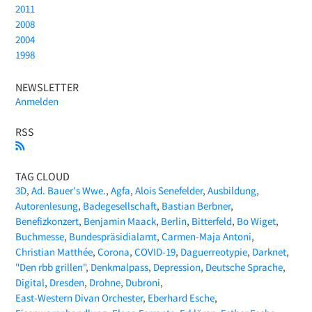
2011
2008
2004
1998
NEWSLETTER
Anmelden
RSS
TAG CLOUD
3D
Ad. Bauer's Wwe.
Agfa
Alois Senefelder
Ausbildung
Autorenlesung
Badegesellschaft
Bastian Berbner
Benefizkonzert
Benjamin Maack
Berlin
Bitterfeld
Bo Wiget
Buchmesse
Bundespräsidialamt
Carmen-Maja Antoni
Christian Matthée
Corona
COVID-19
Daguerreotypie
Darknet
"Den rbb grillen"
Denkmalpass
Depression
Deutsche Sprache
Digital
Dresden
Drohne
Dubroni
East-Western Divan Orchester
Eberhard Esche