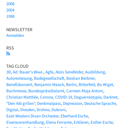
2008
2004
1998
NEWSLETTER
Anmelden
RSS
TAG CLOUD
3D
Ad. Bauer's Wwe.
Agfa
Alois Senefelder
Ausbildung
Autorenlesung
Badegesellschaft
Bastian Berbner
Benefizkonzert
Benjamin Maack
Berlin
Bitterfeld
Bo Wiget
Buchmesse
Bundespräsidialamt
Carmen-Maja Antoni
Christian Matthée
Corona
COVID-19
Daguerreotypie
Darknet
"Den rbb grillen"
Denkmalpass
Depression
Deutsche Sprache
Digital
Dresden
Drohne
Dubroni
East-Western Divan Orchester
Eberhard Esche
Eisenwarenhandlung
Elena Ferrante
Erklären
Esther Esche