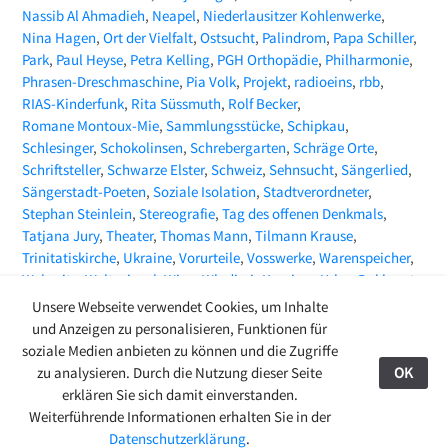
Nassib Al Ahmadieh
Neapel
Niederlausitzer Kohlenwerke
Nina Hagen
Ort der Vielfalt
Ostsucht
Palindrom
Papa Schiller
Park
Paul Heyse
Petra Kelling
PGH Orthopädie
Philharmonie
Phrasen-Dreschmaschine
Pia Volk
Projekt
radioeins
rbb
RIAS-Kinderfunk
Rita Süssmuth
Rolf Becker
Romane Montoux-Mie
Sammlungsstücke
Schipkau
Schlesinger
Schokolinsen
Schrebergarten
Schräge Orte
Schriftsteller
Schwarze Elster
Schweiz
Sehnsucht
Sängerlied
Sängerstadt-Poeten
Soziale Isolation
Stadtverordneter
Stephan Steinlein
Stereografie
Tag des offenen Denkmals
Tatjana Jury
Theater
Thomas Mann
Tilmann Krause
Trinitatiskirche
Ukraine
Vorurteile
Vosswerke
Warenspeicher
Webseite
Weltspiegel
Wien
Wladimir Kaminer
Yehor Bakhmut
ZEITMAGAZIN
Zeitungsartikel
Zoë Beck
Unsere Webseite verwendet Cookies, um Inhalte
und Anzeigen zu personalisieren, Funktionen für
soziale Medien anbieten zu können und die Zugriffe
zu analysieren. Durch die Nutzung dieser Seite
OK
27.08.24
erklären Sie sich damit einverstanden.
© 2009-2026 Ring-Café Finsterwalde
Kontakt
Weiterführende Informationen erhalten Sie in der
Stadtgespräche
>
Aktuelles
Datenschutzerklärung
.