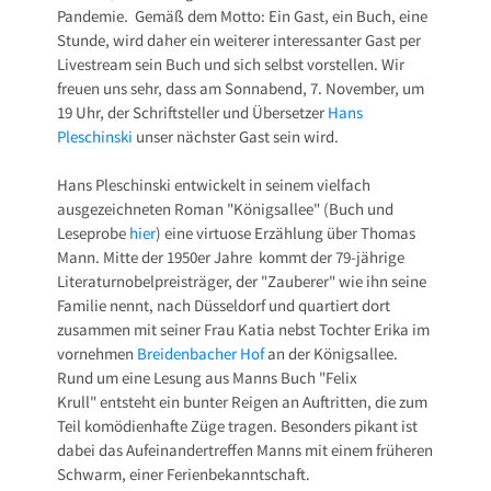
Pandemie. Gemäß dem Motto: Ein Gast, ein Buch, eine
Stunde, wird daher ein weiterer interessanter Gast per
Livestream sein Buch und sich selbst vorstellen. Wir
freuen uns sehr, dass am Sonnabend, 7. November, um
19 Uhr, der Schriftsteller und Übersetzer
Hans
Pleschinski
unser nächster Gast sein wird.
Hans Pleschinski entwickelt in seinem vielfach
ausgezeichneten Roman "Königsallee" (Buch und
Leseprobe
hier
) eine virtuose Erzählung über Thomas
Mann. Mitte der 1950er Jahre kommt der 79-jährige
Literaturnobelpreisträger, der "Zauberer" wie ihn seine
Familie nennt, nach Düsseldorf und quartiert dort
zusammen mit seiner Frau Katia nebst Tochter Erika im
vornehmen
Breidenbacher Hof
an der Königsallee.
Rund um eine Lesung aus Manns Buch "Felix
Krull" entsteht ein bunter Reigen an Auftritten, die zum
Teil komödienhafte Züge tragen. Besonders pikant ist
dabei das Aufeinandertreffen Manns mit einem früheren
Schwarm, einer Ferienbekanntschaft.