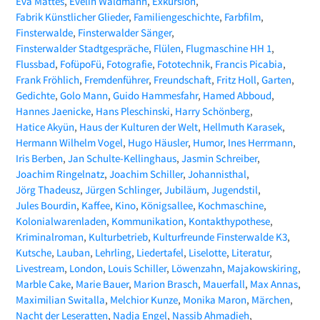
Eva Mattes
Evelin Waldmann
Exkursion
Fabrik Künstlicher Glieder
Familiengeschichte
Farbfilm
Finsterwalde
Finsterwalder Sänger
Finsterwalder Stadtgespräche
Flülen
Flugmaschine HH 1
Flussbad
FofüpoFü
Fotografie
Fototechnik
Francis Picabia
Frank Fröhlich
Fremdenführer
Freundschaft
Fritz Holl
Garten
Gedichte
Golo Mann
Guido Hammesfahr
Hamed Abboud
Hannes Jaenicke
Hans Pleschinski
Harry Schönberg
Hatice Akyün
Haus der Kulturen der Welt
Hellmuth Karasek
Hermann Wilhelm Vogel
Hugo Häusler
Humor
Ines Herrmann
Iris Berben
Jan Schulte-Kellinghaus
Jasmin Schreiber
Joachim Ringelnatz
Joachim Schiller
Johannisthal
Jörg Thadeusz
Jürgen Schlinger
Jubiläum
Jugendstil
Jules Bourdin
Kaffee
Kino
Königsallee
Kochmaschine
Kolonialwarenladen
Kommunikation
Kontakthypothese
Kriminalroman
Kulturbetrieb
Kulturfreunde Finsterwalde K3
Kutsche
Lauban
Lehrling
Liedertafel
Liselotte
Literatur
Livestream
London
Louis Schiller
Löwenzahn
Majakowskiring
Marble Cake
Marie Bauer
Marion Brasch
Mauerfall
Max Annas
Maximilian Switalla
Melchior Kunze
Monika Maron
Märchen
Nacht der Leseratten
Nadja Engel
Nassib Ahmadieh