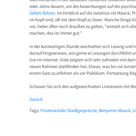
oder Jahre dauern, um die Auswirkungen auf die psychis
Gefahr führen
. Im Hinblick auf die Isolation rät Maack,
im Kopf sind, oft mit dem Kopf zu lösen. Manche Dinge lö
vor, lieber öfter nach draußen zu gehen, "anstatt sich al
machen, das ist immer gut."
In der kurzweiligen Stunde wechselten sich Lesung und I
darauf hingewiesen, wie gerne er Lesungen durchführt un
live im Internet. Viele zeigten sich sehr zufrieden mit 
neuen Rahmen stattfinden lies. Etwas, was bis vor kurzem
einem Gast zu erfahren als vor Publikum. Fortsetzung folg
Schauen Sie sich den aufgezeichneten Livestream mit B
Zurück
Tags:
Finsterwalder Stadtgespräche
,
Benjamin Maack
,
L