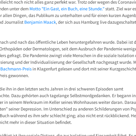
lleicht noch nicht alles ganz perfekt war. Trotz oder wegen des Coronavi
fanden unter dem
Motto "Ein Gast, ein Buch, eine Stunde."
statt. Ziel war es
r allen Dingen, das Publikum zu unterhalten und für einen kurzen Augenb
und Journalist
Benjamin Maack
, der sich aus Hamburg live dazugeschaltet
nach und nach das öffentliche Leben heruntergefahren wurde. Dabei ist
a Orthopäden oder Dermatologen, seit dem Ausbruch der Pandemie wenige
s gefragt. Die Pandemie zwingt viele Menschen in die soziale Isolation
isierung und der Individualisierung der Gesellschaft nachgesagt wurde. 
 Bachmann-Preis
in Klagenfurt gelesen und dort mit seiner Kurzgeschich
Preis gewonnen.
ie ihn in den letzten sechs Jahren in drei schweren Episoden samt
chte. Dazu gehörten auch tagelange Selbstmordgedanken. Er begann in d
ter in seinem Werkraum im Keller seines Wohnhauses weiter daran. Dara
ten" seiner Depression. Im Unterschied zu anderen Schilderungen von P
 Buch während es ihm sehr schlecht ging; also nicht erst rückblickend. 
nicht mehr in dieser Situation befindet.
tigt ist ihre soziale Distanz, die zur Isolation und Einsamkeit führt. Es