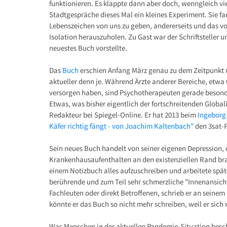
funktionieren. Es klappte dann aber doch, wenngleich vie
Stadtgespräche dieses Mal ein kleines Experiment. Sie 
Lebenszeichen von uns zu geben, andererseits und das vo
Isolation herauszuholen. Zu Gast war der Schriftsteller 
neuestes Buch vorstellte.
Das
Buch
erschien Anfang März genau zu dem Zeitpunkt 
aktueller denn je. Während Ärzte anderer Bereiche, etw
versorgen haben, sind Psychotherapeuten gerade besonder
Etwas, was bisher eigentlich der fortschreitenden Global
Redakteur bei Spiegel-Online. Er hat 2013 beim
Ingeborg
Käfer richtig fängt - von Joachim Kaltenbach"
den 3sat-
Sein neues Buch handelt von seiner eigenen Depression, d
Krankenhausaufenthalten an den existenziellen Rand bra
einem Notizbuch alles aufzuschreiben und arbeitete spä
berührende und zum Teil sehr schmerzliche "Innenansich
Fachleuten oder direkt Betroffenen, schrieb er an seinem
könnte er das Buch so nicht mehr schreiben, weil er sich 
Was Menschen in der aktuellen Pandemie-Situation beschäf