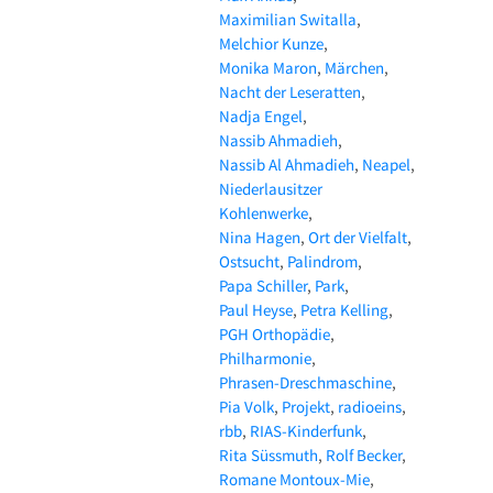
Maximilian Switalla
Melchior Kunze
Monika Maron
Märchen
Nacht der Leseratten
Nadja Engel
Nassib Ahmadieh
Nassib Al Ahmadieh
Neapel
Niederlausitzer
Kohlenwerke
Nina Hagen
Ort der Vielfalt
Ostsucht
Palindrom
Papa Schiller
Park
Paul Heyse
Petra Kelling
PGH Orthopädie
Philharmonie
Phrasen-Dreschmaschine
Pia Volk
Projekt
radioeins
rbb
RIAS-Kinderfunk
Rita Süssmuth
Rolf Becker
Romane Montoux-Mie