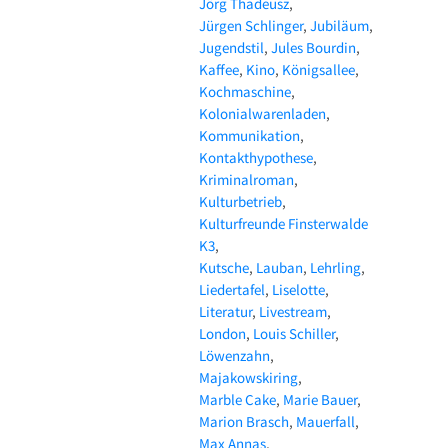
Jörg Thadeusz
Jürgen Schlinger
Jubiläum
Jugendstil
Jules Bourdin
Kaffee
Kino
Königsallee
Kochmaschine
Kolonialwarenladen
Kommunikation
Kontakthypothese
Kriminalroman
Kulturbetrieb
Kulturfreunde Finsterwalde
K3
Kutsche
Lauban
Lehrling
Liedertafel
Liselotte
Literatur
Livestream
London
Louis Schiller
Löwenzahn
Majakowskiring
Marble Cake
Marie Bauer
Marion Brasch
Mauerfall
Max Annas