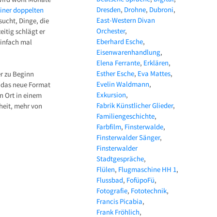
Dresden
Drohne
Dubroni
einer doppelten
East-Western Divan
sucht, Dinge, die
Orchester
itig schlägt er
Eberhard Esche
Einfach mal
Eisenwarenhandlung
Elena Ferrante
Erklären
Esther Esche
Eva Mattes
er zu Beginn
Evelin Waldmann
t das neue Format
Exkursion
n Ort in einem
Fabrik Künstlicher Glieder
heit, mehr von
Familiengeschichte
Farbfilm
Finsterwalde
Finsterwalder Sänger
Finsterwalder
Stadtgespräche
Flülen
Flugmaschine HH 1
Flussbad
FofüpoFü
Fotografie
Fototechnik
Francis Picabia
Frank Fröhlich