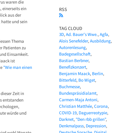
rus waren die
, einerseits ein
RSS
lick aus der
 hatte und sein
TAG CLOUD
3D
Ad. Bauer's Wwe.
Agfa
Alois Senefelder
Ausbildung
 dessen Thema
Autorenlesung
r Patienten zu
Badegesellschaft
 und Einsamkeit.
Bastian Berbner
Maack ist
Benefizkonzert
te
"Wie man einen
Benjamin Maack
Berlin
Bitterfeld
Bo Wiget
Buchmesse
Bundespräsidialamt
ieser Zeit in
Carmen-Maja Antoni
us entstanden
Christian Matthée
Corona
sychologen,
COVID-19
Daguerreotypie
Heute würde und
Darknet
"Den rbb grillen"
Denkmalpass
Depression
Deutsche Sprache
Digital
 wird wohl Monate