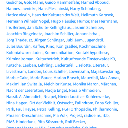
Gedichte
Golo Mann
Guido Hammesfahr
Hamed Abboud
Hannes Jaenicke
Hans Pleschinski
Harry Schönberg
Hatice Akyün
Haus der Kulturen der Welt
Hellmuth Karasek
Hermann Wilhelm Vogel
Hugo Häusler
Humor
Ines Herrmann
Iris Berben
Jan Schulte-Kellinghaus
Jasmin Schreiber
Joachim Ringelnatz
Joachim Schiller
Johannisthal
Jörg Thadeusz
Jürgen Schlinger
Jubiläum
Jugendstil
Jules Bourdin
Kaffee
Kino
Königsallee
Kochmaschine
Kolonialwarenladen
Kommunikation
Kontakthypothese
Kriminalroman
Kulturbetrieb
Kulturfreunde Finsterwalde K3
Kutsche
Lauban
Lehrling
Liedertafel
Liselotte
Literatur
Livestream
London
Louis Schiller
Löwenzahn
Majakowskiring
Marble Cake
Marie Bauer
Marion Brasch
Mauerfall
Max Annas
Maximilian Switalla
Melchior Kunze
Monika Maron
Märchen
Nacht der Leseratten
Nadja Engel
Nassib Ahmadieh
Nassib Al Ahmadieh
Neapel
Niederlausitzer Kohlenwerke
Nina Hagen
Ort der Vielfalt
Ostsucht
Palindrom
Papa Schiller
Park
Paul Heyse
Petra Kelling
PGH Orthopädie
Philharmonie
Phrasen-Dreschmaschine
Pia Volk
Projekt
radioeins
rbb
RIAS-Kinderfunk
Rita Süssmuth
Rolf Becker
Romane Montoux-Mie
Sammlungsstücke
Schipkau