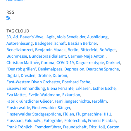
RSS
TAG CLOUD
3D
Ad. Bauer's Wwe.
Agfa
Alois Senefelder
Ausbildung
Autorenlesung
Badegesellschaft
Bastian Berbner
Benefizkonzert
Benjamin Maack
Berlin
Bitterfeld
Bo Wiget
Buchmesse
Bundespräsidialamt
Carmen-Maja Antoni
Christian Matthée
Corona
COVID-19
Daguerreotypie
Darknet
"Den rbb grillen"
Denkmalpass
Depression
Deutsche Sprache
Digital
Dresden
Drohne
Dubroni
East-Western Divan Orchester
Eberhard Esche
Eisenwarenhandlung
Elena Ferrante
Erklären
Esther Esche
Eva Mattes
Evelin Waldmann
Exkursion
Fabrik Künstlicher Glieder
Familiengeschichte
Farbfilm
Finsterwalde
Finsterwalder Sänger
Finsterwalder Stadtgespräche
Flülen
Flugmaschine HH 1
Flussbad
FofüpoFü
Fotografie
Fototechnik
Francis Picabia
Frank Fröhlich
Fremdenführer
Freundschaft
Fritz Holl
Garten