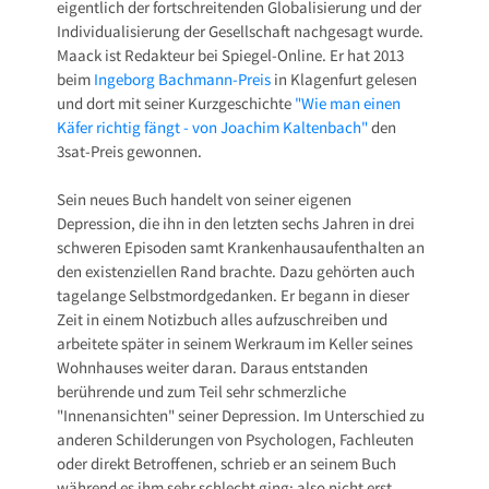
eigentlich der fortschreitenden Globalisierung und der
Individualisierung der Gesellschaft nachgesagt wurde.
Maack ist Redakteur bei Spiegel-Online. Er hat 2013
beim
Ingeborg Bachmann-Preis
in Klagenfurt gelesen
und dort mit seiner Kurzgeschichte
"Wie man einen
Käfer richtig fängt - von Joachim Kaltenbach"
den
3sat-Preis gewonnen.
Sein neues Buch handelt von seiner eigenen
Depression, die ihn in den letzten sechs Jahren in drei
schweren Episoden samt Krankenhausaufenthalten an
den existenziellen Rand brachte. Dazu gehörten auch
tagelange Selbstmordgedanken. Er begann in dieser
Zeit in einem Notizbuch alles aufzuschreiben und
arbeitete später in seinem Werkraum im Keller seines
Wohnhauses weiter daran. Daraus entstanden
berührende und zum Teil sehr schmerzliche
"Innenansichten" seiner Depression. Im Unterschied zu
anderen Schilderungen von Psychologen, Fachleuten
oder direkt Betroffenen, schrieb er an seinem Buch
während es ihm sehr schlecht ging; also nicht erst