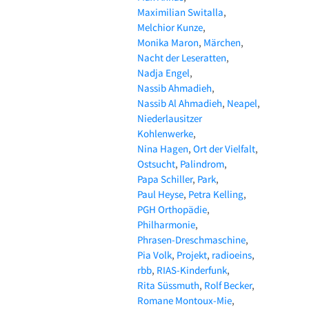
Maximilian Switalla
Melchior Kunze
Monika Maron
Märchen
Nacht der Leseratten
Nadja Engel
Nassib Ahmadieh
Nassib Al Ahmadieh
Neapel
Niederlausitzer
Kohlenwerke
Nina Hagen
Ort der Vielfalt
Ostsucht
Palindrom
Papa Schiller
Park
Paul Heyse
Petra Kelling
PGH Orthopädie
Philharmonie
Phrasen-Dreschmaschine
Pia Volk
Projekt
radioeins
rbb
RIAS-Kinderfunk
Rita Süssmuth
Rolf Becker
Romane Montoux-Mie