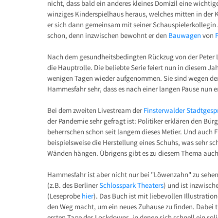
nicht, dass bald ein anderes kleines Domizil eine wichtig
winziges Kinderspielhaus heraus, welches mitten in der Kö
er sich dann gemeinsam mit seiner Schauspielerkollegin
schon, denn inzwischen bewohnt er den
Bauwagen
von
Nach dem gesundheitsbedingten Rückzug von der Peter L
die Hauptrolle. Die beliebte Serie feiert nun in diesem 
wenigen Tagen wieder aufgenommen. Sie sind wegen der
Hammesfahr sehr, dass es nach einer langen Pause nun e
Bei dem zweiten Livestream der
Finsterwalder Stadtgesp
der Pandemie sehr gefragt ist: Politiker erklären den B
beherrschen schon seit langem dieses Metier. Und auch Fri
beispielsweise die Herstellung eines Schuhs, was sehr sc
Wänden hängen. Übrigens gibt es zu diesem Thema auch
Hammesfahr ist aber nicht nur bei "Löwenzahn" zu sehen
(z.B. des Berliner
Schlosspark Theaters
) und ist inzwisch
(Leseprobe
hier
). Das Buch ist mit liebevollen Illustrati
den Weg macht, um ein neues Zuhause zu finden. Dabei trif
ersten Tage des Lockdowns, in denen sich schnell ein sol