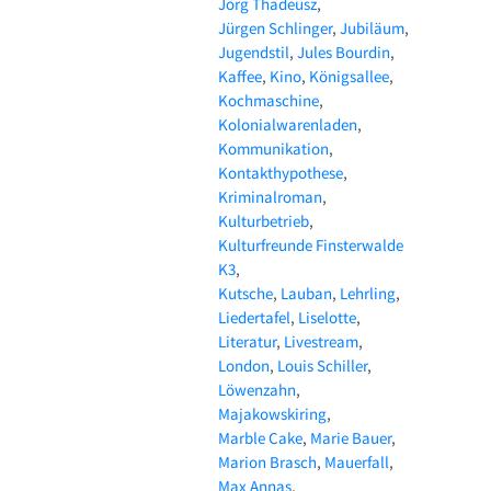
Jörg Thadeusz
Jürgen Schlinger
Jubiläum
Jugendstil
Jules Bourdin
Kaffee
Kino
Königsallee
Kochmaschine
Kolonialwarenladen
Kommunikation
Kontakthypothese
Kriminalroman
Kulturbetrieb
Kulturfreunde Finsterwalde
K3
Kutsche
Lauban
Lehrling
Liedertafel
Liselotte
Literatur
Livestream
London
Louis Schiller
Löwenzahn
Majakowskiring
Marble Cake
Marie Bauer
Marion Brasch
Mauerfall
Max Annas