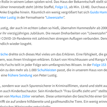
e Rolle in seinem Leben spielen wird. Das Haus der Bekanntschaft stellt s
lner Innenstadt steht (dritte Staffel,
Folge 11
, ab Min. 13:48). Durchaus
 Anke Engelke hinein. Räumlich ein wenig vergrößert hat sich
Guido Ham
Peter Lustig
in der Fernsehserie "
Löwenzahn
".
ustig, der auch im echten Leben so hieß, übernahm Hammesfahr ab 2006 
Jahr ihr vierzigjähriges Jubiläum. Die neuen Dreharbeiten von "Löwenzahn
 COVID-19-Pandemie mit zahlreichen strengen Auflagen verbunden. Denn
ndlich wieder losgeht.
räche
drehte sich dieses Mal vieles um das Erklären. Eine Fähigkeit, die g
ürgern, was ihnen Virologen erklären. Eckart von Hirschhausen und Ranga
tz Fuchs teilt in jeder Folge sein umfangreiches Wissen. In der
Folge 153
hön zu den mehr als 1.000
Schuhleisten
passt, die in unserem Haus von d
 eine
frühere Sendung
von Peter Lustig.
, sondern war auch Spurensicherer in Kriminalfilmen, stand und steht a
en auch Kinderbuchautor. Sein Kinderbuch "Frau Giraffe zieht um!" stellte
onen von
Markus Zöller
versehen. Diese untermalen die Geschichte einer Gira
ft sie auf andere hilfsbereite und gastfreundliche Tiere. Ein wenig erinne
idarisches Miteinander entwickelte.