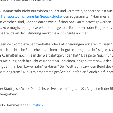
o Hammesfahr nicht nur Wissen erklärt und vermittelt, sondern selbst auch
e
Transportvorrichtung für Gepäckstücke
, den sogenannten "Hammesfahrer
 versehen sind, können daran wie auf einer Sackkarre befestigt werden. 
s zu ermöglichen, größere Entfernungen auf Bahnhöfen oder Flughäfen 
die Freude an der Erfindung merkt man ihm heute noch an.
zigen Zeit komplexe Sachverhalte oder Entscheidungen erklären müssen? Er
ntlich-rechtliche Fernsehen hat einen sehr guten Job gemacht", sagte er. 
n Ausmaßen noch nie in der Welt stattgefunden hat". Das gelte "auch f
ner Meinung nach braucht es Kondition und einen langen Atem sowie den 
ngt einmal bei "Löwenzahn" erklären? Den Weltraum bzw. den Beruf des 
seit längerem "Winks mit mehreren großen Zaunpfählen". Auch hierfür br
er Stadtgespräche. Der nächste Livestream folgt am 22. August mit der B
nengraben".
Guido Hammesfahr an:
mehr »