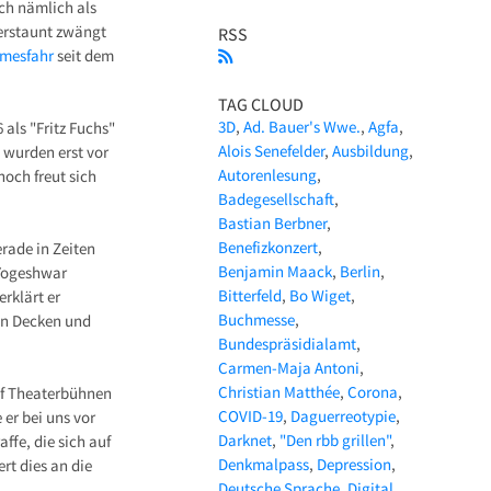
ich nämlich als
 erstaunt zwängt
RSS
mesfahr
seit dem
TAG CLOUD
3D
Ad. Bauer's Wwe.
Agfa
als "Fritz Fuchs"
Alois Senefelder
Ausbildung
" wurden erst vor
Autorenlesung
och freut sich
Badegesellschaft
Bastian Berbner
Benefizkonzert
erade in Zeiten
Benjamin Maack
Berlin
 Yogeshwar
Bitterfeld
Bo Wiget
erklärt er
Buchmesse
en Decken und
Bundespräsidialamt
Carmen-Maja Antoni
Christian Matthée
Corona
uf Theaterbühnen
COVID-19
Daguerreotypie
 er bei uns vor
Darknet
"Den rbb grillen"
ffe, die sich auf
Denkmalpass
Depression
rt dies an die
Deutsche Sprache
Digital