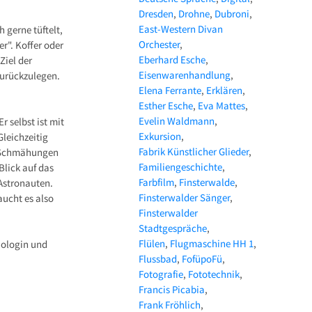
Dresden
Drohne
Dubroni
East-Western Divan
 gerne tüftelt,
Orchester
". Koffer oder
Eberhard Esche
Ziel der
Eisenwarenhandlung
zurückzulegen.
Elena Ferrante
Erklären
Esther Esche
Eva Mattes
Evelin Waldmann
 selbst ist mit
Exkursion
Gleichzeitig
Fabrik Künstlicher Glieder
ür Schmähungen
Familiengeschichte
Blick auf das
Farbfilm
Finsterwalde
Astronauten.
Finsterwalder Sänger
aucht es also
Finsterwalder
Stadtgespräche
Flülen
Flugmaschine HH 1
iologin und
Flussbad
FofüpoFü
Fotografie
Fototechnik
Francis Picabia
Frank Fröhlich