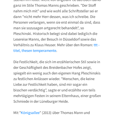
ganz im Stile Thomas Manns geschrieben. "Der Stoff
nahm mich mit" und wie wohl alle Schriftsteller sei er
dann "nicht mehr Herr dessen, was ich schreibe. Die
Personen verlangen, wenn sie erst einmal da sind, dass
man sie sozusagen artgerecht behandelt", so
Pleschinski. Historisch belegt sind dabei lediglich die
Lesereise Manns, der Besuch in Düsseldorf sowie das
Verhältnis zu Klaus Heuser. Mehr über den Roman:
ttt -
titel, thesen temperamente
.
Die Festlichkeit, die sich im erzählerischen Stil sowie in
der Geschäftigkeit des Breidenbacher Hofes zeigt,
spiegelt ein wenig auch den eigenen Hang Pleschinskis
zu festlichen Anlässen wieder. "Menschen, die keine
Liebe zur Festlichkeit haben, sind mir sogar ein
bisschen verdächtig", sagte er und erzählte von teils
mehrtägigen Festen in seinem Elternhaus, einer großen
Schmiede in der Lüneburger Heide.
Mit "
Königsallee
" (2013) über Thomas Mann und