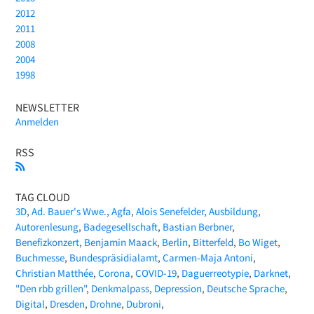
2012
2011
2008
2004
1998
NEWSLETTER
Anmelden
RSS
TAG CLOUD
3D
Ad. Bauer's Wwe.
Agfa
Alois Senefelder
Ausbildung
Autorenlesung
Badegesellschaft
Bastian Berbner
Benefizkonzert
Benjamin Maack
Berlin
Bitterfeld
Bo Wiget
Buchmesse
Bundespräsidialamt
Carmen-Maja Antoni
Christian Matthée
Corona
COVID-19
Daguerreotypie
Darknet
"Den rbb grillen"
Denkmalpass
Depression
Deutsche Sprache
Digital
Dresden
Drohne
Dubroni