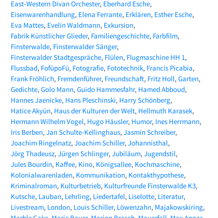
East-Western Divan Orchester
Eberhard Esche
Eisenwarenhandlung
Elena Ferrante
Erklären
Esther Esche
Eva Mattes
Evelin Waldmann
Exkursion
Fabrik Künstlicher Glieder
Familiengeschichte
Farbfilm
Finsterwalde
Finsterwalder Sänger
Finsterwalder Stadtgespräche
Flülen
Flugmaschine HH 1
Flussbad
FofüpoFü
Fotografie
Fototechnik
Francis Picabia
Frank Fröhlich
Fremdenführer
Freundschaft
Fritz Holl
Garten
Gedichte
Golo Mann
Guido Hammesfahr
Hamed Abboud
Hannes Jaenicke
Hans Pleschinski
Harry Schönberg
Hatice Akyün
Haus der Kulturen der Welt
Hellmuth Karasek
Hermann Wilhelm Vogel
Hugo Häusler
Humor
Ines Herrmann
Iris Berben
Jan Schulte-Kellinghaus
Jasmin Schreiber
Joachim Ringelnatz
Joachim Schiller
Johannisthal
Jörg Thadeusz
Jürgen Schlinger
Jubiläum
Jugendstil
Jules Bourdin
Kaffee
Kino
Königsallee
Kochmaschine
Kolonialwarenladen
Kommunikation
Kontakthypothese
Kriminalroman
Kulturbetrieb
Kulturfreunde Finsterwalde K3
Kutsche
Lauban
Lehrling
Liedertafel
Liselotte
Literatur
Livestream
London
Louis Schiller
Löwenzahn
Majakowskiring
Marble Cake
Marie Bauer
Marion Brasch
Mauerfall
Max Annas