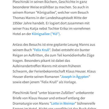
Pleschinski in seinen Büchern, Geschichte in ganz
besonderer Weise erzählbar zu machen. So auch in
seinem Roman "Königsallee", welcher vom Besuch
Thomas Manns in der Landeshauptstadt Mitte der
1950er Jahre handelt. Er logiert dort zusammen mit
seiner Frau Katja nebst Tochter Erika im vornehmen
Hotel an der
Königsallee ("Kö")
.
Anlass des Besuchs ist eine geplante Lesung Manns aus
seinem Buch "
Felix Krull
". Dabei entsteht ein bunter
Reigen an Auftritten, die zum Teil komödienhafte Züge
tragen. Besonders pikant ist dabei das
Aufeinandertreffen Manns mit einem früheren
Schwarm, der Ferienbekanntschaft Klaus Heuser. Klaus
Heuser diente seinen Romanen "
Joseph in Ägypten
"
sowie eben jenem "Felix Krull" als Vorlage.
Pleschinski fand "unter bizarren Zufällen" unbekannte
Briefe von Klaus Heuser und entwarf entlang der
Dramaturgie von Manns "
Lotte in Weimar
" bühnenreife
Szenen im Hotel. Nicht von ungefähr ist das Buch daher