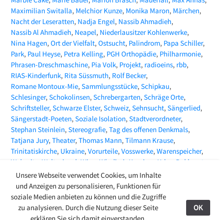
Maximilian Switalla
Melchior Kunze
Monika Maron
Märchen
Nacht der Leseratten
Nadja Engel
Nassib Ahmadieh
Nassib Al Ahmadieh
Neapel
Niederlausitzer Kohlenwerke
Nina Hagen
Ort der Vielfalt
Ostsucht
Palindrom
Papa Schiller
Park
Paul Heyse
Petra Kelling
PGH Orthopädie
Philharmonie
Phrasen-Dreschmaschine
Pia Volk
Projekt
radioeins
rbb
RIAS-Kinderfunk
Rita Süssmuth
Rolf Becker
Romane Montoux-Mie
Sammlungsstücke
Schipkau
Schlesinger
Schokolinsen
Schrebergarten
Schräge Orte
Schriftsteller
Schwarze Elster
Schweiz
Sehnsucht
Sängerlied
Sängerstadt-Poeten
Soziale Isolation
Stadtverordneter
Stephan Steinlein
Stereografie
Tag des offenen Denkmals
Tatjana Jury
Theater
Thomas Mann
Tilmann Krause
Trinitatiskirche
Ukraine
Vorurteile
Vosswerke
Warenspeicher
Webseite
Weltspiegel
Wien
Wladimir Kaminer
Yehor Bakhmut
ZEITMAGAZIN
Zeitungsartikel
Zoë Beck
Unsere Webseite verwendet Cookies, um Inhalte
und Anzeigen zu personalisieren, Funktionen für
soziale Medien anbieten zu können und die Zugriffe
zu analysieren. Durch die Nutzung dieser Seite
OK
27.08.24
erklären Sie sich damit einverstanden.