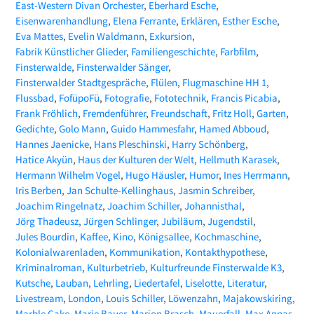
East-Western Divan Orchester
Eberhard Esche
Eisenwarenhandlung
Elena Ferrante
Erklären
Esther Esche
Eva Mattes
Evelin Waldmann
Exkursion
Fabrik Künstlicher Glieder
Familiengeschichte
Farbfilm
Finsterwalde
Finsterwalder Sänger
Finsterwalder Stadtgespräche
Flülen
Flugmaschine HH 1
Flussbad
FofüpoFü
Fotografie
Fototechnik
Francis Picabia
Frank Fröhlich
Fremdenführer
Freundschaft
Fritz Holl
Garten
Gedichte
Golo Mann
Guido Hammesfahr
Hamed Abboud
Hannes Jaenicke
Hans Pleschinski
Harry Schönberg
Hatice Akyün
Haus der Kulturen der Welt
Hellmuth Karasek
Hermann Wilhelm Vogel
Hugo Häusler
Humor
Ines Herrmann
Iris Berben
Jan Schulte-Kellinghaus
Jasmin Schreiber
Joachim Ringelnatz
Joachim Schiller
Johannisthal
Jörg Thadeusz
Jürgen Schlinger
Jubiläum
Jugendstil
Jules Bourdin
Kaffee
Kino
Königsallee
Kochmaschine
Kolonialwarenladen
Kommunikation
Kontakthypothese
Kriminalroman
Kulturbetrieb
Kulturfreunde Finsterwalde K3
Kutsche
Lauban
Lehrling
Liedertafel
Liselotte
Literatur
Livestream
London
Louis Schiller
Löwenzahn
Majakowskiring
Marble Cake
Marie Bauer
Marion Brasch
Mauerfall
Max Annas