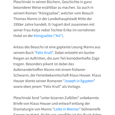
Pleschinski in seinen Büchern, Geschichte in ganz
besonderer Weise erzählbar zu machen. So auch in
seinem Roman "Königsallee", welcher vom Besuch
Thomas Manns in der Landeshauptstadt Mitte der
1950er Jahre handelt. Er logiert dort zusammen mit
seiner Frau Katja nebst Tochter Erika im vornehmen
Hotel an der
Königsallee ("Kö")
.
Anlass des Besuchs ist eine geplante Lesung Manns aus
seinem Buch "
Felix Krull
". Dabei entsteht ein bunter
Reigen an Auftritten, die zum Teil komödienhafte Züge
tragen. Besonders pikant ist dabei das
Aufeinandertreffen Manns mit einem früheren
Schwarm, der Ferienbekanntschaft Klaus Heuser. Klaus
Heuser diente seinen Romanen "
Joseph in Ägypten
"
sowie eben jenem "Felix Krull" als Vorlage.
Pleschinski fand "unter bizarren Zufällen" unbekannte
Briefe von Klaus Heuser und entwarf entlang der
Dramaturgie von Manns "
Lotte in Weimar
" bühnenreife
Szenen im Hotel. Nicht von ungefähr ist das Buch daher