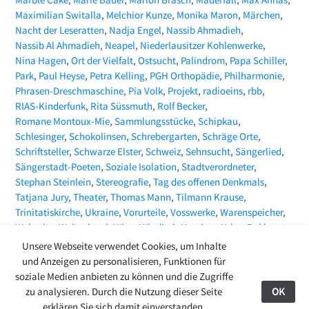
Maximilian Switalla
Melchior Kunze
Monika Maron
Märchen
Nacht der Leseratten
Nadja Engel
Nassib Ahmadieh
Nassib Al Ahmadieh
Neapel
Niederlausitzer Kohlenwerke
Nina Hagen
Ort der Vielfalt
Ostsucht
Palindrom
Papa Schiller
Park
Paul Heyse
Petra Kelling
PGH Orthopädie
Philharmonie
Phrasen-Dreschmaschine
Pia Volk
Projekt
radioeins
rbb
RIAS-Kinderfunk
Rita Süssmuth
Rolf Becker
Romane Montoux-Mie
Sammlungsstücke
Schipkau
Schlesinger
Schokolinsen
Schrebergarten
Schräge Orte
Schriftsteller
Schwarze Elster
Schweiz
Sehnsucht
Sängerlied
Sängerstadt-Poeten
Soziale Isolation
Stadtverordneter
Stephan Steinlein
Stereografie
Tag des offenen Denkmals
Tatjana Jury
Theater
Thomas Mann
Tilmann Krause
Trinitatiskirche
Ukraine
Vorurteile
Vosswerke
Warenspeicher
Webseite
Weltspiegel
Wien
Wladimir Kaminer
Yehor Bakhmut
ZEITMAGAZIN
Zeitungsartikel
Zoë Beck
Unsere Webseite verwendet Cookies, um Inhalte
und Anzeigen zu personalisieren, Funktionen für
soziale Medien anbieten zu können und die Zugriffe
zu analysieren. Durch die Nutzung dieser Seite
OK
27.08.24
erklären Sie sich damit einverstanden.