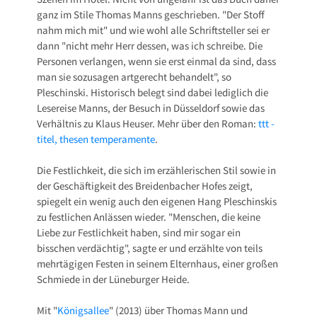
ganz im Stile Thomas Manns geschrieben. "Der Stoff
nahm mich mit" und wie wohl alle Schriftsteller sei er
dann "nicht mehr Herr dessen, was ich schreibe. Die
Personen verlangen, wenn sie erst einmal da sind, dass
man sie sozusagen artgerecht behandelt", so
Pleschinski. Historisch belegt sind dabei lediglich die
Lesereise Manns, der Besuch in Düsseldorf sowie das
Verhältnis zu Klaus Heuser. Mehr über den Roman:
ttt -
titel, thesen temperamente
.
Die Festlichkeit, die sich im erzählerischen Stil sowie in
der Geschäftigkeit des Breidenbacher Hofes zeigt,
spiegelt ein wenig auch den eigenen Hang Pleschinskis
zu festlichen Anlässen wieder. "Menschen, die keine
Liebe zur Festlichkeit haben, sind mir sogar ein
bisschen verdächtig", sagte er und erzählte von teils
mehrtägigen Festen in seinem Elternhaus, einer großen
Schmiede in der Lüneburger Heide.
Mit "
Königsallee
" (2013) über Thomas Mann und