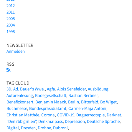
2012
2011
2008
2004
1998
NEWSLETTER
Anmelden
RSS
TAG CLOUD
3D
Ad. Bauer's Wwe.
Agfa
Alois Senefelder
Ausbildung
Autorenlesung
Badegesellschaft
Bastian Berbner
Benefizkonzert
Benjamin Maack
Berlin
Bitterfeld
Bo Wiget
Buchmesse
Bundespräsidialamt
Carmen-Maja Antoni
Christian Matthée
Corona
COVID-19
Daguerreotypie
Darknet
"Den rbb grillen"
Denkmalpass
Depression
Deutsche Sprache
Digital
Dresden
Drohne
Dubroni